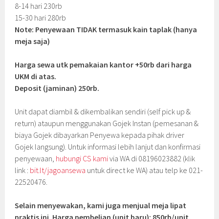
8-14 hari 230rb
15-30 hari 280rb
Note: Penyewaan TIDAK termasuk kain taplak (hanya
meja saja)
Harga sewa utk pemakaian kantor +50rb dari harga
UKM di atas.
Deposit (jaminan) 250rb.
Unit dapat diambil & dikembalikan sendiri (self pick up &
return) ataupun menggunakan Gojek Instan (pemesanan &
biaya Gojek dibayarkan Penyewa kepada pihak driver
Gojek langsung). Untuk informasi lebih lanjut dan konfirmasi
penyewaan,
hubungi CS kami
via WA di 08196023882 (klik
link :
bit.lt/jagoansewa
untuk direct ke WA) atau telp ke 021-
22520476.
Selain menyewakan, kami juga menjual meja lipat
praktis ini. Harga pembelian (unit baru): 850rb/unit.