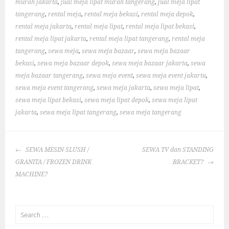
murah jakarta
,
jual meja lipat murah tangerang
,
jual meja lipat
tangerang
,
rental meja
,
rental meja bekasi
,
rental meja depok
,
rental meja jakarta
,
rental meja lipat
,
rental meja lipat bekasi
,
rental meja lipat jakarta
,
rental meja lipat tangerang
,
rental meja
tangerang
,
sewa meja
,
sewa meja bazaar
,
sewa meja bazaar
bekasi
,
sewa meja bazaar depok
,
sewa meja bazaar jakarta
,
sewa
meja bazaar tangerang
,
sewa meja event
,
sewa meja event jakarta
,
sewa meja event tangerang
,
sewa meja jakarta
,
sewa meja lipat
,
sewa meja lipat bekasi
,
sewa meja lipat depok
,
sewa meja lipat
jakarta
,
sewa meja lipat tangerang
,
sewa meja tangerang
POST
SEWA MESIN SLUSH /
SEWA TV dan STANDING
NAVIGATION
GRANITA / FROZEN DRINK
BRACKET?
MACHINE?
Search
for: