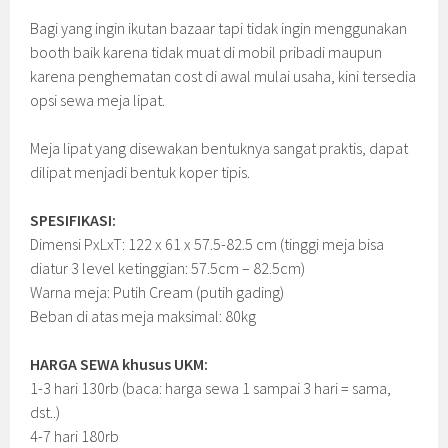
Bagi yang ingin ikutan bazaar tapi tidak ingin menggunakan
booth baik karena tidak muat di mobil pribadi maupun
karena penghematan cost di awal mulai usaha, kini tersedia
opsi sewa meja lipat.
Meja lipat yang disewakan bentuknya sangat praktis, dapat
dilipat menjadi bentuk koper tipis.
SPESIFIKASI:
Dimensi PxLxT: 122 x 61 x 57.5-82.5 cm (tinggi meja bisa
diatur 3 level ketinggian: 57.5cm – 82.5cm)
Warna meja: Putih Cream (putih gading)
Beban di atas meja maksimal: 80kg
HARGA SEWA khusus UKM:
1-3 hari 130rb (baca: harga sewa 1 sampai 3 hari = sama,
dst..)
4-7 hari 180rb