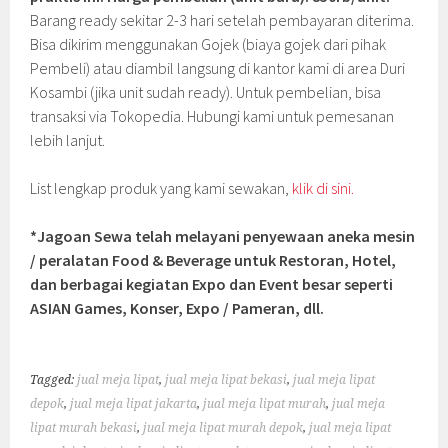
Barang ready sekitar 2-3 hari setelah pembayaran diterima.
Bisa dikirim menggunakan Gojek (biaya gojek dari pihak
Pembeli) atau diambil langsung di kantor kami di area Duri
Kosambi (jika unit sudah ready). Untuk pembelian, bisa
transaksi via Tokopedia. Hubungi kami untuk pemesanan
lebih lanjut.
List lengkap produk yang kami sewakan,
klik di sini.
*Jagoan Sewa telah melayani penyewaan aneka mesin
/ peralatan Food & Beverage untuk Restoran, Hotel,
dan berbagai kegiatan Expo dan Event besar seperti
ASIAN Games, Konser, Expo / Pameran, dll.
Tagged:
jual meja lipat
,
jual meja lipat bekasi
,
jual meja lipat
depok
,
jual meja lipat jakarta
,
jual meja lipat murah
,
jual meja
lipat murah bekasi
,
jual meja lipat murah depok
,
jual meja lipat