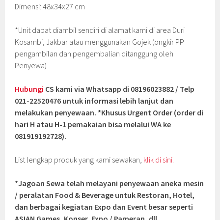
Dimensi: 48x34x27 cm
*Unit dapat diambil sendiri di alamat kami di area Duri
Kosambi, Jakbar atau menggunakan Gojek (ongkir PP
pengambilan dan pengembalian ditanggung oleh
Penyewa)
Hubungi
CS kami via Whatsapp di 08196023882 / Telp
021-22520476 untuk informasi lebih lanjut dan
melakukan penyewaan. *Khusus Urgent Order (order di
hari H atau H-1 pemakaian bisa melalui WA ke
081919192728).
List lengkap produk yang kami sewakan,
klik di sini.
*Jagoan Sewa telah melayani penyewaan aneka mesin
/ peralatan Food & Beverage untuk Restoran, Hotel,
dan berbagai kegiatan Expo dan Event besar seperti
ASIAN Games, Konser, Expo / Pameran, dll.