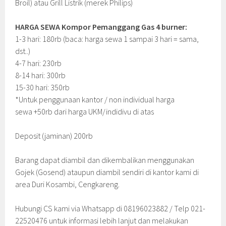
Broil) atau Grill Listrik (merek Philips)
HARGA SEWA Kompor Pemanggang Gas 4 burner:
1-3 hari: 180rb (baca: harga sewa 1 sampai 3 hari = sama,
dst..)
4-7 hari: 230rb
8-14 hari: 300rb
15-30 hari: 350rb
*Untuk penggunaan kantor / non individual harga
sewa +50rb dari harga UKM/indidivu di atas
Deposit (jaminan) 200rb
Barang dapat diambil dan dikembalikan menggunakan
Gojek (Gosend) ataupun diambil sendiri di kantor kami di
area Duri Kosambi, Cengkareng.
Hubungi CS kami via Whatsapp di 08196023882 / Telp 021-
22520476 untuk informasi lebih lanjut dan melakukan