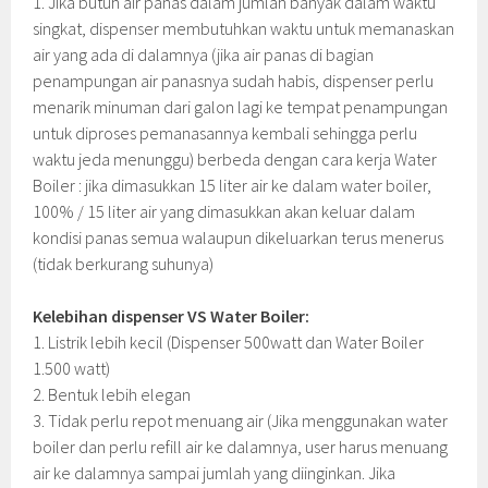
1. Jika butuh air panas dalam jumlah banyak dalam waktu
singkat, dispenser membutuhkan waktu untuk memanaskan
air yang ada di dalamnya (jika air panas di bagian
penampungan air panasnya sudah habis, dispenser perlu
menarik minuman dari galon lagi ke tempat penampungan
untuk diproses pemanasannya kembali sehingga perlu
waktu jeda menunggu) berbeda dengan cara kerja Water
Boiler : jika dimasukkan 15 liter air ke dalam water boiler,
100% / 15 liter air yang dimasukkan akan keluar dalam
kondisi panas semua walaupun dikeluarkan terus menerus
(tidak berkurang suhunya)
Kelebihan dispenser VS Water Boiler:
1. Listrik lebih kecil (Dispenser 500watt dan Water Boiler
1.500 watt)
2. Bentuk lebih elegan
3. Tidak perlu repot menuang air (Jika menggunakan water
boiler dan perlu refill air ke dalamnya, user harus menuang
air ke dalamnya sampai jumlah yang diinginkan. Jika