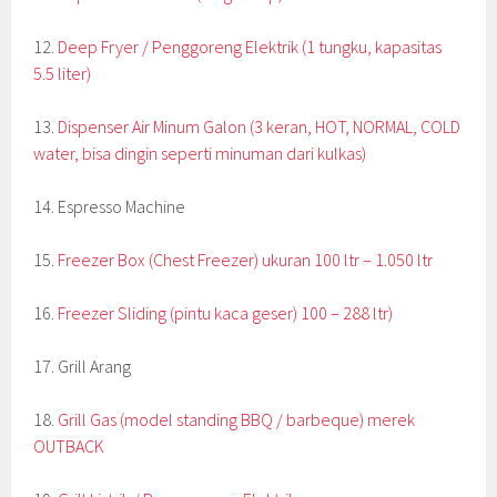
12.
Deep Fryer / Penggoreng Elektrik (1 tungku, kapasitas
5.5 liter)
13.
Dispenser Air Minum Galon (3 keran, HOT, NORMAL, COLD
water, bisa dingin seperti minuman dari kulkas)
14. Espresso Machine
15.
Freezer Box (Chest Freezer) ukuran 100 ltr – 1.050 ltr
16.
Freezer Sliding (pintu kaca geser) 100 – 288 ltr)
17. Grill Arang
18.
Grill Gas (model standing BBQ / barbeque) merek
OUTBACK