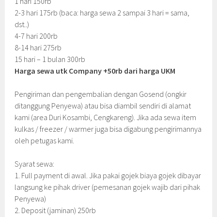
1 hari 150rb
2-3 hari 175rb (baca: harga sewa 2 sampai 3 hari = sama,
dst..)
4-7 hari 200rb
8-14 hari 275rb
15 hari – 1 bulan 300rb
Harga sewa utk Company +50rb dari harga UKM
Pengiriman dan pengembalian dengan Gosend (ongkir
ditanggung Penyewa) atau bisa diambil sendiri di alamat
kami (area Duri Kosambi, Cengkareng). Jika ada sewa item
kulkas / freezer / warmer juga bisa digabung pengirimannya
oleh petugas kami.
Syarat sewa:
1. Full payment di awal. Jika pakai gojek biaya gojek dibayar
langsung ke pihak driver (pemesanan gojek wajib dari pihak
Penyewa)
2. Deposit (jaminan) 250rb