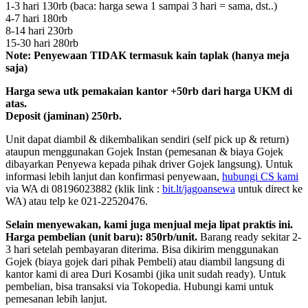
1-3 hari 130rb (baca: harga sewa 1 sampai 3 hari = sama, dst..)
4-7 hari 180rb
8-14 hari 230rb
15-30 hari 280rb
Note: Penyewaan TIDAK termasuk kain taplak (hanya meja
saja)
Harga sewa utk pemakaian kantor +50rb dari harga UKM di
atas.
Deposit (jaminan) 250rb.
Unit dapat diambil & dikembalikan sendiri (self pick up & return)
ataupun menggunakan Gojek Instan (pemesanan & biaya Gojek
dibayarkan Penyewa kepada pihak driver Gojek langsung). Untuk
informasi lebih lanjut dan konfirmasi penyewaan,
hubungi CS kami
via WA di 08196023882 (klik link :
bit.lt/jagoansewa
untuk direct ke
WA) atau telp ke 021-22520476.
Selain menyewakan, kami juga menjual meja lipat praktis ini.
Harga pembelian (unit baru): 850rb/unit.
Barang ready sekitar 2-
3 hari setelah pembayaran diterima. Bisa dikirim menggunakan
Gojek (biaya gojek dari pihak Pembeli) atau diambil langsung di
kantor kami di area Duri Kosambi (jika unit sudah ready). Untuk
pembelian, bisa transaksi via Tokopedia. Hubungi kami untuk
pemesanan lebih lanjut.