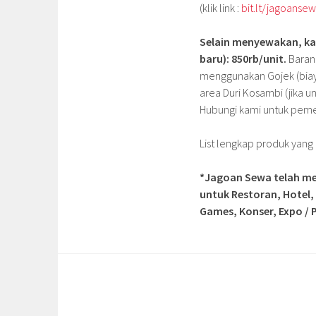
(klik link :
bit.lt/jagoanse
Selain menyewakan, kami
baru): 850rb/unit.
Barang
menggunakan Gojek (biaya
area Duri Kosambi (jika u
Hubungi kami untuk pemes
List lengkap produk yan
*Jagoan Sewa telah me
untuk Restoran, Hotel,
Games, Konser, Expo / P