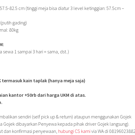
57.5-82.5 cm (tinggi meja bisa diatur 3 level ketinggian: 57.5cm –
(putih gading)
mal: 80kg
M:
a sewa 1 sampai 3 hari = sama, dst..)
termasuk kain taplak (hanya meja saja)
an kantor +50rb dari harga UKM di atas.
b.
embalikan sendiri (self pick up & return) ataupun menggunakan Gojek
a Gojek dibayarkan Penyewa kepada pihak driver Gojek langsung).
njut dan konfirmasi penyewaan,
hubungi CS kami
via WA di 0819602388