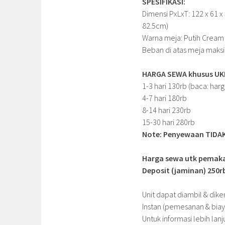
SPESIFIKASI:
Dimensi PxLxT: 122 x 61 x 
82.5cm)
Warna meja: Putih Cream 
Beban di atas meja maksi
HARGA SEWA khusus UK
1-3 hari 130rb (baca: harg
4-7 hari 180rb
8-14 hari 230rb
15-30 hari 280rb
Note: Penyewaan TIDAK 
Harga sewa utk pemakai
Deposit (jaminan) 250r
Unit dapat diambil & dik
Instan (pemesanan & biay
Untuk informasi lebih la