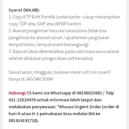
Syarat (WAJIB):
1. Copy KTP & KK Pemilik (untuk kantor: cukup melampirkan
copy TDP atau SIUP atau NPWP kantor)
2. Alamat pengiriman harus ke lokasi bisnis (tidak bisa
pengiriman ke alamat rumah / apartemen yang bukan
tempat bisnis / tempat event berlangsung)
3. Deposit (akan dikembalikan pada saat masa sewa selesai
setelah dilakukan pengecekan unit bersama)
Sewa harian, mingguan, bulanan mesin soft ice cream?
Hanya di JAGOAN SEWA!
Hubungi
CS kami via Whatsapp di 08196023882 / Telp
021-22520476 untuk informasi lebih lanjut dan
melakukan penyewaan. *Khusus Urgent Order (order di
hari H atau H-1 pemakaian bisa melalui WA ke
081919192728).