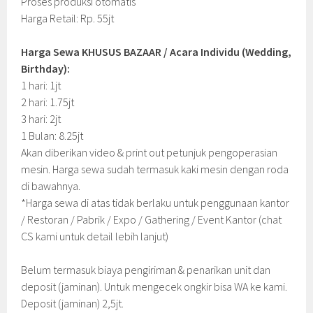
Proses produksi otomatis
Harga Retail: Rp. 55jt
Harga Sewa KHUSUS BAZAAR / Acara Individu (Wedding,
Birthday):
1 hari: 1jt
2 hari: 1.75jt
3 hari: 2jt
1 Bulan: 8.25jt
Akan diberikan video & print out petunjuk pengoperasian
mesin. Harga sewa sudah termasuk kaki mesin dengan roda
di bawahnya.
*Harga sewa di atas tidak berlaku untuk penggunaan kantor
/ Restoran / Pabrik / Expo / Gathering / Event Kantor (chat
CS kami untuk detail lebih lanjut)
Belum termasuk biaya pengiriman & penarikan unit dan
deposit (jaminan). Untuk mengecek ongkir bisa WA ke kami.
Deposit (jaminan) 2,5jt.