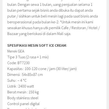
bulan. Dengan sewa 1 bulan, uang penjualan selama 1
bulan pertama sejak bisnis anda dibuka itu dapat anda
putar / sisihkan untuk beli mesin lagi pada saat bisnis anda
beroperasional pada bulan ke-2. *Untuk mesin ini kami
sewakan khusus hanya utk pemilik Cafe / Restoran / Hotel /
Bazaar yang berlokasi di dalam Mall saja.
SPESIFIKASI MESIN SOFT ICE CREAM:
Merek GEA
Tipe 3 Tuas (2 rasa + 1 mix)
Code: BT7230
Kapasitas : 100-120 cone / jam (30 liter/ jam)
Dimensi : 54x85x87 cm
Suhu : – 4 °C
Listrik : 2400 watt
Berat mesin : 150 kg
Body stainless steel
Control panel digital