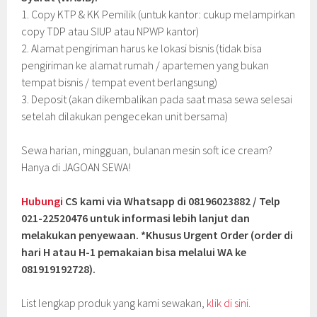
1. Copy KTP & KK Pemilik (untuk kantor: cukup melampirkan
copy TDP atau SIUP atau NPWP kantor)
2. Alamat pengiriman harus ke lokasi bisnis (tidak bisa
pengiriman ke alamat rumah / apartemen yang bukan
tempat bisnis / tempat event berlangsung)
3. Deposit (akan dikembalikan pada saat masa sewa selesai
setelah dilakukan pengecekan unit bersama)
Sewa harian, mingguan, bulanan mesin soft ice cream?
Hanya di JAGOAN SEWA!
Hubungi
CS kami via Whatsapp di 08196023882 / Telp
021-22520476 untuk informasi lebih lanjut dan
melakukan penyewaan. *Khusus Urgent Order (order di
hari H atau H-1 pemakaian bisa melalui WA ke
081919192728).
List lengkap produk yang kami sewakan,
klik di sini.