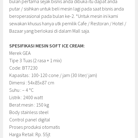
bulan pertama sejak bisnis anda dibuka itu dapat anda
putar / sisihkan untuk beli mesin lagi pada saat bisnis anda
beroperasional pada bulan ke-2. *Untuk mesin ini kami
sewakan khusus hanya utk pemilik Cafe / Restoran / Hotel /
Bazaar yang berlokasi di dalam Mall saja.
SPESIFIKASI MESIN SOFT ICE CREAM:
Merek GEA
Tipe 3 Tuas (2 rasa + 1 mix)
Code: BT7230
Kapasitas : 100-120 cone / jam (30 liter/ jam)
Dimensi : 54x85x87 cm
Suhu : – 4 °C
Listrik : 2400 watt
Berat mesin : 150 kg
Body stainless steel
Control panel digital
Proses produksi otomatis
Harga Retail: Rp. 55jt