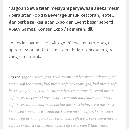
*Jagoan Sewa telah melayani penyewaan aneka mesin
/ peralatan Food & Beverage untuk Restoran, Hotel,
dan berbagai kegiatan Expo dan Event besar seperti
ASIAN Games, Konser, Expo / Pameran, dll.
Follow Instagram kami: @JagoanSewa untuk berbagai
updates seputar Bisnis, Tips, dan Update jenis barang baru
yang kami sewakan.
Tagged:
jagoan sewa
,
jasa sewa mesin soft ice cream jakarta
,
jual
mesin soft ice cream
,
jual mesin soft ice cream gea
,
jual mesin soft
ice cream jakarta
,
jual mesin soft ice cream murah
,
rental mesin
soft ice cream
,
rental mesin soft ice cream jakarta
,
rental mesin
soft ice cream murah
,
sewa harian mesin es krim
,
sewa mesin es
krim
,
sewa mesin ice cream mcd
,
sewa mesin soft es krim
,
sewa
mesin soft es krim jakarta
,
sewa mesin soft ice cream
,
sewa mesin
soft ice cream 2 rasa
,
sewa mesin soft ice cream 3 tuas
,
sewa