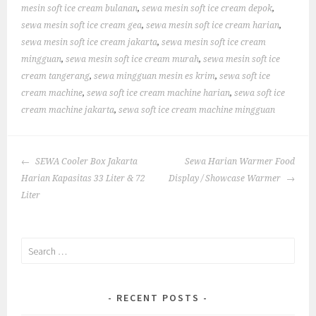
mesin soft ice cream bulanan
,
sewa mesin soft ice cream depok
,
sewa mesin soft ice cream gea
,
sewa mesin soft ice cream harian
,
sewa mesin soft ice cream jakarta
,
sewa mesin soft ice cream
mingguan
,
sewa mesin soft ice cream murah
,
sewa mesin soft ice
cream tangerang
,
sewa mingguan mesin es krim
,
sewa soft ice
cream machine
,
sewa soft ice cream machine harian
,
sewa soft ice
cream machine jakarta
,
sewa soft ice cream machine mingguan
POST
SEWA Cooler Box Jakarta
Sewa Harian Warmer Food
NAVIGATION
Harian Kapasitas 33 Liter & 72
Display / Showcase Warmer
Liter
Search
for:
RECENT POSTS