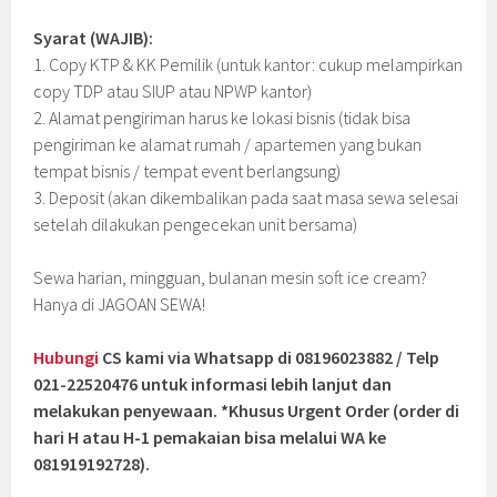
Syarat (WAJIB):
1. Copy KTP & KK Pemilik (untuk kantor: cukup melampirkan
copy TDP atau SIUP atau NPWP kantor)
2. Alamat pengiriman harus ke lokasi bisnis (tidak bisa
pengiriman ke alamat rumah / apartemen yang bukan
tempat bisnis / tempat event berlangsung)
3. Deposit (akan dikembalikan pada saat masa sewa selesai
setelah dilakukan pengecekan unit bersama)
Sewa harian, mingguan, bulanan mesin soft ice cream?
Hanya di JAGOAN SEWA!
Hubungi
CS kami via Whatsapp di 08196023882 / Telp
021-22520476 untuk informasi lebih lanjut dan
melakukan penyewaan. *Khusus Urgent Order (order di
hari H atau H-1 pemakaian bisa melalui WA ke
081919192728).