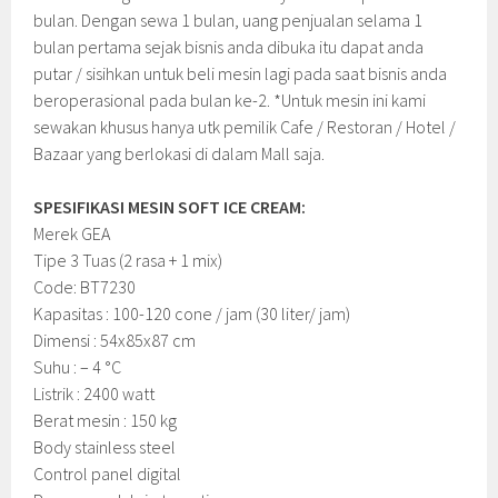
bulan. Dengan sewa 1 bulan, uang penjualan selama 1
bulan pertama sejak bisnis anda dibuka itu dapat anda
putar / sisihkan untuk beli mesin lagi pada saat bisnis anda
beroperasional pada bulan ke-2. *Untuk mesin ini kami
sewakan khusus hanya utk pemilik Cafe / Restoran / Hotel /
Bazaar yang berlokasi di dalam Mall saja.
SPESIFIKASI MESIN SOFT ICE CREAM:
Merek GEA
Tipe 3 Tuas (2 rasa + 1 mix)
Code: BT7230
Kapasitas : 100-120 cone / jam (30 liter/ jam)
Dimensi : 54x85x87 cm
Suhu : – 4 °C
Listrik : 2400 watt
Berat mesin : 150 kg
Body stainless steel
Control panel digital