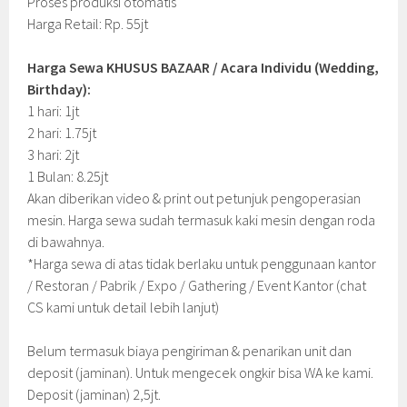
Proses produksi otomatis
Harga Retail: Rp. 55jt
Harga Sewa KHUSUS BAZAAR / Acara Individu (Wedding,
Birthday):
1 hari: 1jt
2 hari: 1.75jt
3 hari: 2jt
1 Bulan: 8.25jt
Akan diberikan video & print out petunjuk pengoperasian
mesin. Harga sewa sudah termasuk kaki mesin dengan roda
di bawahnya.
*Harga sewa di atas tidak berlaku untuk penggunaan kantor
/ Restoran / Pabrik / Expo / Gathering / Event Kantor (chat
CS kami untuk detail lebih lanjut)
Belum termasuk biaya pengiriman & penarikan unit dan
deposit (jaminan). Untuk mengecek ongkir bisa WA ke kami.
Deposit (jaminan) 2,5jt.