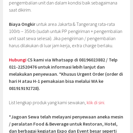
pengembalian unit dan dalam kondisi baik sebagaimana
saat dikirim.
Biaya Ongkir
untuk area Jakarta & Tangerang rata-rata
100rb – 350rb (sudah untuk PP pengiriman + pengembalian
unit saat sewa selesai). Jika pengiriman / pengembalian
harus dilakukan di luar jam kerja, extra charge berlaku.
Hubungi
CS kami via Whatsapp di 08196023882 / Telp
021-22520476 untuk informasi lebih lanjut dan
melakukan penyewaan. *Khusus Urgent Order (order di
hari H atau H-1 pemakaian bisa melalui WA ke
081919192728).
List lengkap produk yang kami sewakan,
klik di sini.
*Jagoan Sewa telah melayani penyewaan aneka mesin
/ peralatan Food & Beverage untuk Restoran, Hotel,
dan berbagai kegiatan Expo dan Event besar seperti