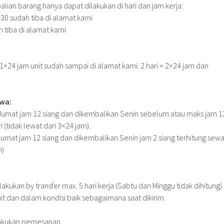
an barang hanya dapat dilakukan di hari dan jam kerja:
.30 sudah tiba di alamat kami
h tiba di alamat kami
 1×24 jam unit sudah sampai di alamat kami. 2 hari = 2×24 jam dan
wa:
 Jumat jam 12 siang dan dikembalikan Senin sebelum atau maks jam 1
i (tidak lewat dari 3×24 jam).
 Jumat jam 12 siang dan dikembalikan Senin jam 2 siang terhitung sew
m)
kukan by transfer max. 5 hari kerja (Sabtu dan Minggu tidak dihitung)
t dan dalam kondisi baik sebagaimana saat dikirim.
akukan pemesanan.