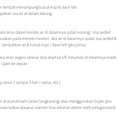
an tempat menampung bubuk kopi & daun teh
ukkan sisa air di dalam tabung.
la terus dalam kondisi air di dalamnya sudah kosong / sisa sedikit
akan pada elemen heater). Jika air di dalamnya sudah sisa sedikit &
 tambahkan air & bubuk kopi / daun teh (jika perlu)
acara akan segera selesai: bisa diset ke off, minuman di dalamnya masih
1-2jam ke depan
ga sewa 1 sampai 3 hari = sama, dst..)
iri di alamat kami (area Cengkareng) atau menggunakan Gojek (jika
an kulkas ataupun warmer bisa sekalian dikirim oleh petugas kami)