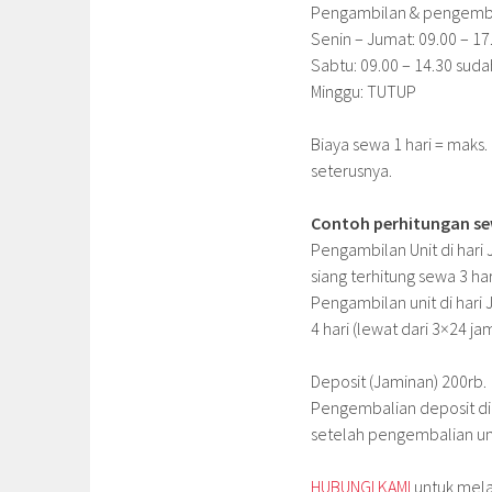
Pengambilan & pengembali
Senin – Jumat: 09.00 – 17
Sabtu: 09.00 – 14.30 suda
Minggu: TUTUP
Biaya sewa 1 hari = maks.
seterusnya.
Contoh perhitungan se
Pengambilan Unit di hari
siang terhitung sewa 3 har
Pengambilan unit di hari
4 hari (lewat dari 3×24 ja
Deposit (Jaminan) 200rb.
Pengembalian deposit dila
setelah pengembalian uni
HUBUNGI KAMI
untuk mel