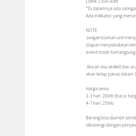
Listrik 1.500 watt
*Di dalamnya ada saring
Ada indikator yang menunj
NOTE:
Jangan biarkan unit menya
(dapat menyebabkan kerus
event masih berlangsung :
Jika air sisa sedikit dan 
akan tetap panas dalam 
Harga sewa
1-3 hari: 200rb (baca: har
4-7 hari: 250rb
Barang bisa diambil send
dibarengi dengan penyewa