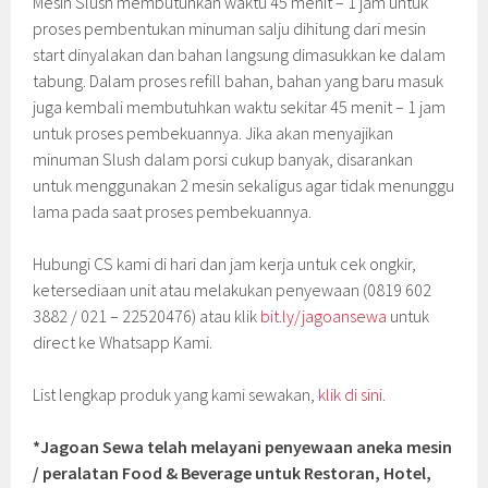
Mesin Slush membutuhkan waktu 45 menit – 1 jam untuk
proses pembentukan minuman salju dihitung dari mesin
start dinyalakan dan bahan langsung dimasukkan ke dalam
tabung. Dalam proses refill bahan, bahan yang baru masuk
juga kembali membutuhkan waktu sekitar 45 menit – 1 jam
untuk proses pembekuannya. Jika akan menyajikan
minuman Slush dalam porsi cukup banyak, disarankan
untuk menggunakan 2 mesin sekaligus agar tidak menunggu
lama pada saat proses pembekuannya.
Hubungi CS kami di hari dan jam kerja untuk cek ongkir,
ketersediaan unit atau melakukan penyewaan (0819 602
3882 / 021 – 22520476) atau klik
bit.ly/jagoansewa
untuk
direct ke Whatsapp Kami.
List lengkap produk yang kami sewakan,
klik di sini.
*Jagoan Sewa telah melayani penyewaan aneka mesin
/ peralatan Food & Beverage untuk Restoran, Hotel,