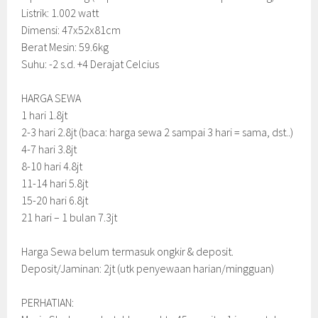
Listrik: 1.002 watt
Dimensi: 47x52x81cm
Berat Mesin: 59.6kg
Suhu: -2 s.d. +4 Derajat Celcius
HARGA SEWA
1 hari 1.8jt
2-3 hari 2.8jt (baca: harga sewa 2 sampai 3 hari = sama, dst..)
4-7 hari 3.8jt
8-10 hari 4.8jt
11-14 hari 5.8jt
15-20 hari 6.8jt
21 hari – 1 bulan 7.3jt
Harga Sewa belum termasuk ongkir & deposit.
Deposit/Jaminan: 2jt (utk penyewaan harian/mingguan)
PERHATIAN: