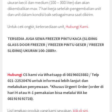
ukuran kecil dan medium (100 – 300 liter) dan akan
dikembalikan max. 7 hari kerja setelah pengembalian unit
dan unit dalam kondisi baik sebagaimana saat dikirim.
Untuk cek ongkir, ketersediaan unit,
Hubungi Kami.
TERSEDIA JUGA SEWA FREEZER PINTU KACA (SLIDING
GLASS DOOR FREEZER / FREEZER PINTU GESER / FREEZER
SLIDING
) UKURAN 100-288ltr.
Hubungi
CS kami via Whatsapp di 08196023882 / Telp
021-22520476 untuk informasi lebih lanjut dan
melakukan penyewaan. *Khusus Urgent Order (order di
hari H atau H-1 pemakaian bisa melalui WA ke
081919192728).
List lengkap produk yang kami sewakan,
klik di sini.