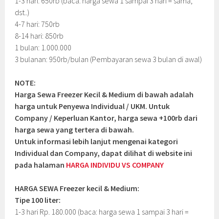
1-3 hari: 650rb (baca: harga sewa 1 sampai 3 hari = sama,
dst..)
4-7 hari: 750rb
8-14 hari: 850rb
1 bulan: 1.000.000
3 bulanan: 950rb/bulan (Pembayaran sewa 3 bulan di awal)
NOTE:
Harga Sewa Freezer Kecil & Medium di bawah adalah
harga untuk Penyewa Individual / UKM. Untuk
Company / Keperluan Kantor, harga sewa +100rb dari
harga sewa yang tertera di bawah.
Untuk informasi lebih lanjut mengenai kategori
Individual dan Company, dapat dilihat di website ini
pada halaman
HARGA INDIVIDU VS COMPANY
HARGA SEWA Freezer kecil & Medium:
Tipe 100 liter:
1-3 hari Rp. 180.000 (baca: harga sewa 1 sampai 3 hari =