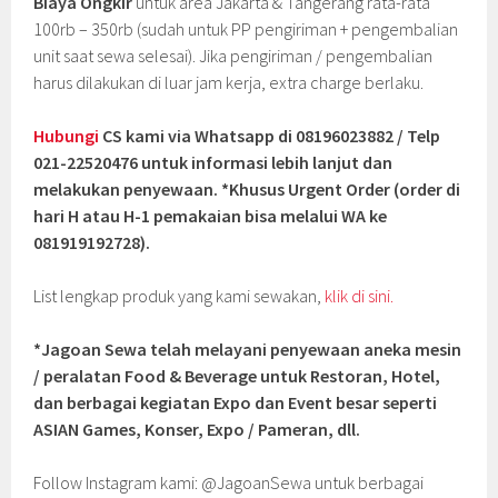
Biaya Ongkir
untuk area Jakarta & Tangerang rata-rata
100rb – 350rb (sudah untuk PP pengiriman + pengembalian
unit saat sewa selesai). Jika pengiriman / pengembalian
harus dilakukan di luar jam kerja, extra charge berlaku.
Hubungi
CS kami via Whatsapp di 08196023882 / Telp
021-22520476 untuk informasi lebih lanjut dan
melakukan penyewaan. *Khusus Urgent Order (order di
hari H atau H-1 pemakaian bisa melalui WA ke
081919192728).
List lengkap produk yang kami sewakan,
klik di sini.
*Jagoan Sewa telah melayani penyewaan aneka mesin
/ peralatan Food & Beverage untuk Restoran, Hotel,
dan berbagai kegiatan Expo dan Event besar seperti
ASIAN Games, Konser, Expo / Pameran, dll.
Follow Instagram kami: @JagoanSewa untuk berbagai