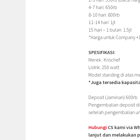
4-7 hari: 650rb
8-10 hari: 800rb
11-14 hari: 1jt
15 hari – 1 bulan: 1.5jt
*Harga untuk Company +15
SPESIFIKASI:
Merek : Krischef
Listrik: 250 watt
Model standing di atas me
*Juga tersedia kapasita
Deposit (Jaminan) 600rb
Pengembalian deposit dila
setelah pengembalian uni
Hubungi
CS kami via Wh
lanjut dan melakukan p