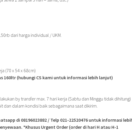
0rb dari harga individual / UKM.
ja (70 x 54 x 68cm)
s 160ltr (hubungi CS kami untuk informasi lebih lanjut)
kukan by transfer max. 7 hari kerja (Sabtu dan Minggu tidak dihitung)
t dan dalam kondisi baik sebagaimana saat dikirim.
atsapp di 08196023882 / Telp 021-22520476 untuk informasi lebi
enyewaan. *Khusus Urgent Order (order di hari H atau H-1