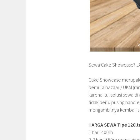
Sewa Cake Showcase? J
Cake Showcase merupakan
pemula bazaar / UKM (rang
karena itu, solusi sewa 
tidak perlu pusing handl
mengambilnya kembali se
HARGA SEWA Tipe 120ltr
1 hari: 400rb
2-3 hari: 550rb (baca: har