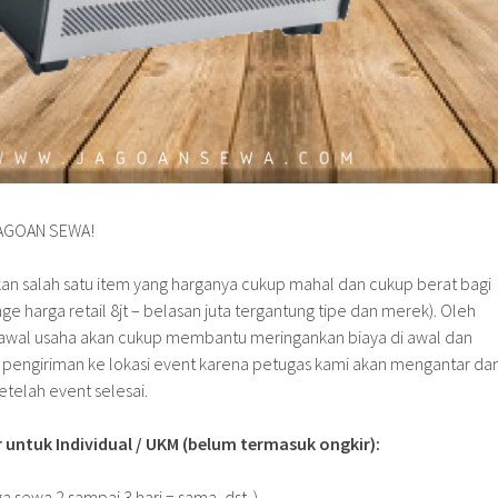
AGOAN SEWA!
 salah satu item yang harganya cukup mahal dan cukup berat bagi
e harga retail 8jt – belasan juta tergantung tipe dan merek). Oleh
di awal usaha akan cukup membantu meringankan biaya di awal dan
e pengiriman ke lokasi event karena petugas kami akan mengantar da
telah event selesai.
 untuk Individual / UKM (belum termasuk ongkir):
ga sewa 2 sampai 3 hari = sama, dst..)