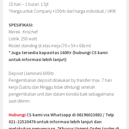
15 hari – 1 bulan: 1.5jt
*Harga untuk Company +150rb dari harga individual / UKM.
SPESIFIKASI:
Merek : Krischef
Listrik: 250 watt
Model standing di atas meja (70 x 54 x 68cm)
*Juga tersedia kapasitas 160ltr (hubungi CS kami
untuk informasi lebih lanjut)
Deposit (Jaminan) 600rb
Pengembalian deposit dilakukan by transfer max. 7 hari
kerja (Sabtu dan Minggu tidak dihitung) setelah
pengembalian unit dan dalam kondisi baik sebagaimana
saat dikirim.
Hubungi
CS kami via Whatsapp di 08196023882 / Telp
021-22520476 untuk informasi lebih lanjut dan
melakukan penyewaan. *Khusus Urgent Order (order di