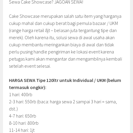
Sewa Cake Showcase? JAGOAN SEWA!
Cake Showcase merupakan salah satu item yang harganya
cukup mahal dan cukup berat bagi pemula bazaar / UKM
(range harga retail 8jt – belasan juta tergantung tipe dan
merek). Oleh karena itu, solusi sewa di awal usaha akan
cukup membantu meringankan biaya di awal dan tidak
perlu pusing handle pengiriman ke lokasi event karena
petugas kami akan mengantar dan mengambilnya kembali
setelah event selesai.
HARGA SEWA Tipe 120ltr untuk Individual / UKM (belum
termasuk ongkir):
1 hari: 400rb
2-3 hari: 550rb (baca: harga sewa 2 sampai 3 hari = sama,
dst..)
4-7 hari: 650rb
8-10 hari: 800rb
11-14 hari: 1jt