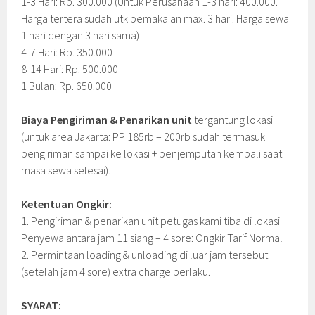
1-3 Hari: Rp. 300.000 (Untuk Perusahaan 1-3 hari: 400.000.
Harga tertera sudah utk pemakaian max. 3 hari. Harga sewa
1 hari dengan 3 hari sama)
4-7 Hari: Rp. 350.000
8-14 Hari: Rp. 500.000
1 Bulan: Rp. 650.000
Biaya Pengiriman & Penarikan unit
tergantung lokasi
(untuk area Jakarta: PP 185rb – 200rb sudah termasuk
pengiriman sampai ke lokasi + penjemputan kembali saat
masa sewa selesai).
Ketentuan Ongkir:
1. Pengiriman & penarikan unit petugas kami tiba di lokasi
Penyewa antara jam 11 siang – 4 sore: Ongkir Tarif Normal
2. Permintaan loading & unloading di luar jam tersebut
(setelah jam 4 sore) extra charge berlaku.
SYARAT: