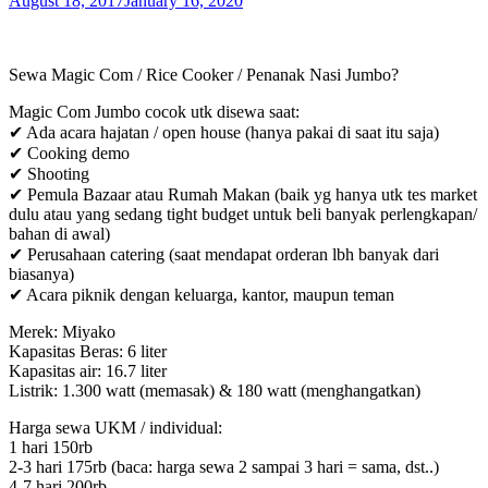
August 18, 2017
January 16, 2020
Sewa Magic Com / Rice Cooker / Penanak Nasi Jumbo?
Magic Com Jumbo cocok utk disewa saat:
✔ Ada acara hajatan / open house (hanya pakai di saat itu saja)
✔ Cooking demo
✔ Shooting
✔ Pemula Bazaar atau Rumah Makan (baik yg hanya utk tes market
dulu atau yang sedang tight budget untuk beli banyak perlengkapan/
bahan di awal)
✔ Perusahaan catering (saat mendapat orderan lbh banyak dari
biasanya)
✔ Acara piknik dengan keluarga, kantor, maupun teman
Merek: Miyako
Kapasitas Beras: 6 liter
Kapasitas air: 16.7 liter
Listrik: 1.300 watt (memasak) & 180 watt (menghangatkan)
Harga sewa UKM / individual:
1 hari 150rb
2-3 hari 175rb (baca: harga sewa 2 sampai 3 hari = sama, dst..)
4-7 hari 200rb