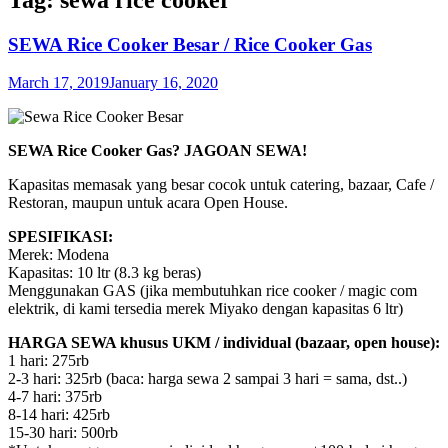
SEWA Rice Cooker Besar / Rice Cooker Gas
March 17, 2019
January 16, 2020
SEWA Rice Cooker Gas? JAGOAN SEWA!
Kapasitas memasak yang besar cocok untuk catering, bazaar, Cafe /
Restoran, maupun untuk acara Open House.
SPESIFIKASI:
Merek: Modena
Kapasitas: 10 ltr (8.3 kg beras)
Menggunakan GAS (jika membutuhkan rice cooker / magic com
elektrik, di kami tersedia merek Miyako dengan kapasitas 6 ltr)
HARGA SEWA khusus UKM / individual (bazaar, open house):
1 hari: 275rb
2-3 hari: 325rb (baca: harga sewa 2 sampai 3 hari = sama, dst..)
4-7 hari: 375rb
8-14 hari: 425rb
15-30 hari: 500rb