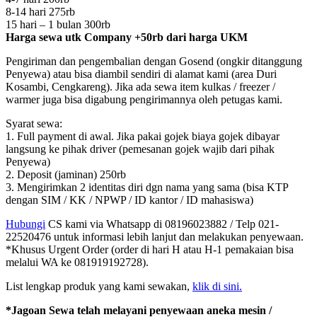
8-14 hari 275rb
15 hari – 1 bulan 300rb
Harga sewa utk Company +50rb dari harga UKM
Pengiriman dan pengembalian dengan Gosend (ongkir ditanggung
Penyewa) atau bisa diambil sendiri di alamat kami (area Duri
Kosambi, Cengkareng). Jika ada sewa item kulkas / freezer /
warmer juga bisa digabung pengirimannya oleh petugas kami.
Syarat sewa:
1. Full payment di awal. Jika pakai gojek biaya gojek dibayar
langsung ke pihak driver (pemesanan gojek wajib dari pihak
Penyewa)
2. Deposit (jaminan) 250rb
3. Mengirimkan 2 identitas diri dgn nama yang sama (bisa KTP
dengan SIM / KK / NPWP / ID kantor / ID mahasiswa)
Hubungi
CS kami via Whatsapp di 08196023882 / Telp 021-
22520476 untuk informasi lebih lanjut dan melakukan penyewaan.
*Khusus Urgent Order (order di hari H atau H-1 pemakaian bisa
melalui WA ke 081919192728).
List lengkap produk yang kami sewakan,
klik di sini.
*Jagoan Sewa telah melayani penyewaan aneka mesin /