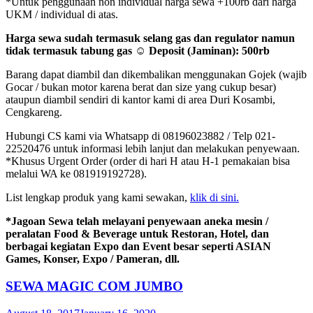
*Untuk penggunaan non individual harga sewa +100rb dari harga
UKM / individual di atas.
Harga sewa sudah termasuk selang gas dan regulator namun
tidak termasuk tabung gas ☺ Deposit (Jaminan): 500rb
Barang dapat diambil dan dikembalikan menggunakan Gojek (wajib
Gocar / bukan motor karena berat dan size yang cukup besar)
ataupun diambil sendiri di kantor kami di area Duri Kosambi,
Cengkareng.
Hubungi CS kami via Whatsapp di 08196023882 / Telp 021-
22520476 untuk informasi lebih lanjut dan melakukan penyewaan.
*Khusus Urgent Order (order di hari H atau H-1 pemakaian bisa
melalui WA ke 081919192728).
List lengkap produk yang kami sewakan,
klik di sini.
*Jagoan Sewa telah melayani penyewaan aneka mesin /
peralatan Food & Beverage untuk Restoran, Hotel, dan
berbagai kegiatan Expo dan Event besar seperti ASIAN
Games, Konser, Expo / Pameran, dll.
SEWA MAGIC COM JUMBO