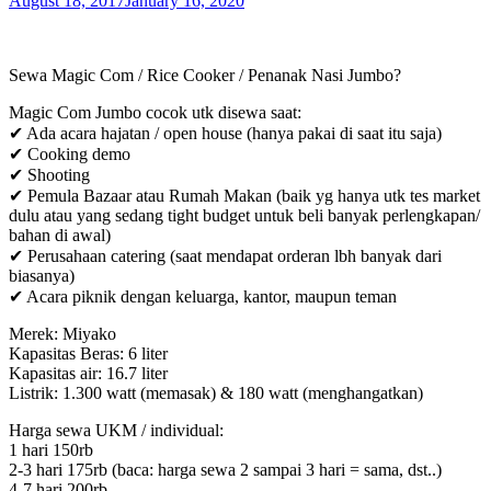
August 18, 2017
January 16, 2020
Sewa Magic Com / Rice Cooker / Penanak Nasi Jumbo?
Magic Com Jumbo cocok utk disewa saat:
✔ Ada acara hajatan / open house (hanya pakai di saat itu saja)
✔ Cooking demo
✔ Shooting
✔ Pemula Bazaar atau Rumah Makan (baik yg hanya utk tes market
dulu atau yang sedang tight budget untuk beli banyak perlengkapan/
bahan di awal)
✔ Perusahaan catering (saat mendapat orderan lbh banyak dari
biasanya)
✔ Acara piknik dengan keluarga, kantor, maupun teman
Merek: Miyako
Kapasitas Beras: 6 liter
Kapasitas air: 16.7 liter
Listrik: 1.300 watt (memasak) & 180 watt (menghangatkan)
Harga sewa UKM / individual:
1 hari 150rb
2-3 hari 175rb (baca: harga sewa 2 sampai 3 hari = sama, dst..)
4-7 hari 200rb