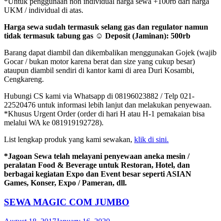
*Untuk penggunaan non individual harga sewa +100rb dari harga
UKM / individual di atas.
Harga sewa sudah termasuk selang gas dan regulator namun
tidak termasuk tabung gas ☺ Deposit (Jaminan): 500rb
Barang dapat diambil dan dikembalikan menggunakan Gojek (wajib
Gocar / bukan motor karena berat dan size yang cukup besar)
ataupun diambil sendiri di kantor kami di area Duri Kosambi,
Cengkareng.
Hubungi CS kami via Whatsapp di 08196023882 / Telp 021-
22520476 untuk informasi lebih lanjut dan melakukan penyewaan.
*Khusus Urgent Order (order di hari H atau H-1 pemakaian bisa
melalui WA ke 081919192728).
List lengkap produk yang kami sewakan,
klik di sini.
*Jagoan Sewa telah melayani penyewaan aneka mesin /
peralatan Food & Beverage untuk Restoran, Hotel, dan
berbagai kegiatan Expo dan Event besar seperti ASIAN
Games, Konser, Expo / Pameran, dll.
SEWA MAGIC COM JUMBO