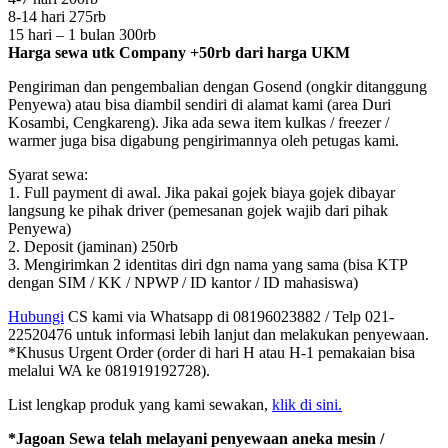
8-14 hari 275rb
15 hari – 1 bulan 300rb
Harga sewa utk Company +50rb dari harga UKM
Pengiriman dan pengembalian dengan Gosend (ongkir ditanggung
Penyewa) atau bisa diambil sendiri di alamat kami (area Duri
Kosambi, Cengkareng). Jika ada sewa item kulkas / freezer /
warmer juga bisa digabung pengirimannya oleh petugas kami.
Syarat sewa:
1. Full payment di awal. Jika pakai gojek biaya gojek dibayar
langsung ke pihak driver (pemesanan gojek wajib dari pihak
Penyewa)
2. Deposit (jaminan) 250rb
3. Mengirimkan 2 identitas diri dgn nama yang sama (bisa KTP
dengan SIM / KK / NPWP / ID kantor / ID mahasiswa)
Hubungi
CS kami via Whatsapp di 08196023882 / Telp 021-
22520476 untuk informasi lebih lanjut dan melakukan penyewaan.
*Khusus Urgent Order (order di hari H atau H-1 pemakaian bisa
melalui WA ke 081919192728).
List lengkap produk yang kami sewakan,
klik di sini.
*Jagoan Sewa telah melayani penyewaan aneka mesin /