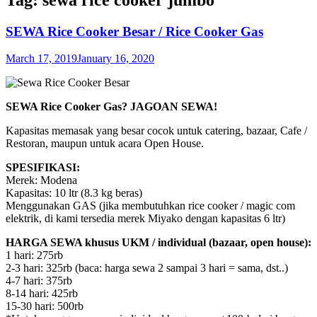
SEWA Rice Cooker Besar / Rice Cooker Gas
March 17, 2019
January 16, 2020
SEWA Rice Cooker Gas? JAGOAN SEWA!
Kapasitas memasak yang besar cocok untuk catering, bazaar, Cafe /
Restoran, maupun untuk acara Open House.
SPESIFIKASI:
Merek: Modena
Kapasitas: 10 ltr (8.3 kg beras)
Menggunakan GAS (jika membutuhkan rice cooker / magic com
elektrik, di kami tersedia merek Miyako dengan kapasitas 6 ltr)
HARGA SEWA khusus UKM / individual (bazaar, open house):
1 hari: 275rb
2-3 hari: 325rb (baca: harga sewa 2 sampai 3 hari = sama, dst..)
4-7 hari: 375rb
8-14 hari: 425rb
15-30 hari: 500rb