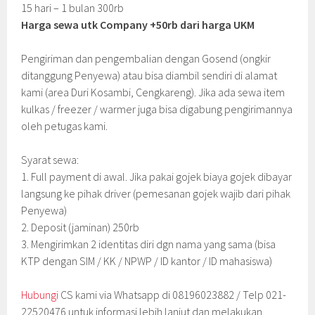
15 hari – 1 bulan 300rb
Harga sewa utk Company +50rb dari harga UKM
Pengiriman dan pengembalian dengan Gosend (ongkir
ditanggung Penyewa) atau bisa diambil sendiri di alamat
kami (area Duri Kosambi, Cengkareng). Jika ada sewa item
kulkas / freezer / warmer juga bisa digabung pengirimannya
oleh petugas kami.
Syarat sewa:
1. Full payment di awal. Jika pakai gojek biaya gojek dibayar
langsung ke pihak driver (pemesanan gojek wajib dari pihak
Penyewa)
2. Deposit (jaminan) 250rb
3. Mengirimkan 2 identitas diri dgn nama yang sama (bisa
KTP dengan SIM / KK / NPWP / ID kantor / ID mahasiswa)
Hubungi
CS kami via Whatsapp di 08196023882 / Telp 021-
22520476 untuk informasi lebih lanjut dan melakukan