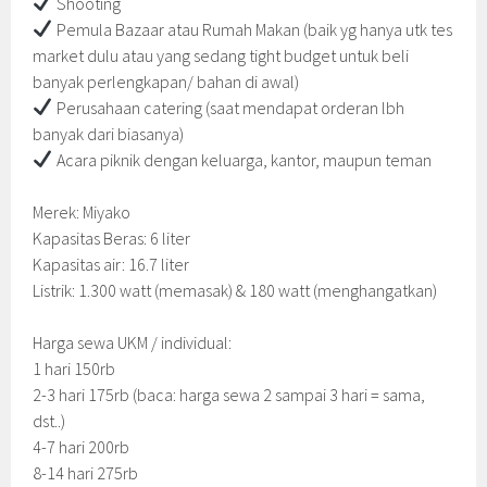
Shooting
Pemula Bazaar atau Rumah Makan (baik yg hanya utk tes
market dulu atau yang sedang tight budget untuk beli
banyak perlengkapan/ bahan di awal)
Perusahaan catering (saat mendapat orderan lbh
banyak dari biasanya)
Acara piknik dengan keluarga, kantor, maupun teman
Merek: Miyako
Kapasitas Beras: 6 liter
Kapasitas air: 16.7 liter
Listrik: 1.300 watt (memasak) & 180 watt (menghangatkan)
Harga sewa UKM / individual:
1 hari 150rb
2-3 hari 175rb (baca: harga sewa 2 sampai 3 hari = sama,
dst..)
4-7 hari 200rb
8-14 hari 275rb