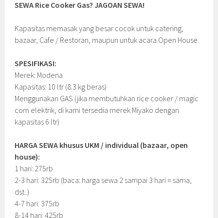
SEWA Rice Cooker Gas? JAGOAN SEWA!
Kapasitas memasak yang besar cocok untuk catering,
bazaar, Cafe / Restoran, maupun untuk acara Open House.
SPESIFIKASI:
Merek: Modena
Kapasitas: 10 ltr (8.3 kg beras)
Menggunakan GAS (jika membutuhkan rice cooker / magic
com elektrik, di kami tersedia merek Miyako dengan
kapasitas 6 ltr)
HARGA SEWA khusus UKM / individual (bazaar, open
house):
1 hari: 275rb
2-3 hari: 325rb (baca: harga sewa 2 sampai 3 hari = sama,
dst..)
4-7 hari: 375rb
8-14 hari: 425rb