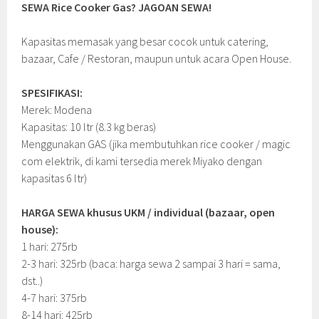
SEWA Rice Cooker Gas? JAGOAN SEWA!
Kapasitas memasak yang besar cocok untuk catering,
bazaar, Cafe / Restoran, maupun untuk acara Open House.
SPESIFIKASI:
Merek: Modena
Kapasitas: 10 ltr (8.3 kg beras)
Menggunakan GAS (jika membutuhkan rice cooker / magic
com elektrik, di kami tersedia merek Miyako dengan
kapasitas 6 ltr)
HARGA SEWA khusus UKM / individual (bazaar, open
house):
1 hari: 275rb
2-3 hari: 325rb (baca: harga sewa 2 sampai 3 hari = sama,
dst..)
4-7 hari: 375rb
8-14 hari: 425rb