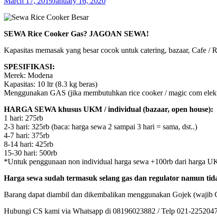
March 17, 2019
January 16, 2020
SEWA Rice Cooker Gas? JAGOAN SEWA!
Kapasitas memasak yang besar cocok untuk catering, bazaar, Cafe /
SPESIFIKASI:
Merek: Modena
Kapasitas: 10 ltr (8.3 kg beras)
Menggunakan GAS (jika membutuhkan rice cooker / magic com elektri
HARGA SEWA khusus UKM / individual (bazaar, open house):
1 hari: 275rb
2-3 hari: 325rb (baca: harga sewa 2 sampai 3 hari = sama, dst..)
4-7 hari: 375rb
8-14 hari: 425rb
15-30 hari: 500rb
*Untuk penggunaan non individual harga sewa +100rb dari harga UKM
Harga sewa sudah termasuk selang gas dan regulator namun tid
Barang dapat diambil dan dikembalikan menggunakan Gojek (wajib Goc
Hubungi CS kami via Whatsapp di 08196023882 / Telp 021-22520476 