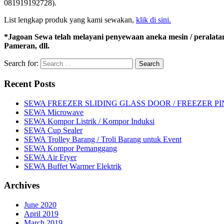
081919192728).
List lengkap produk yang kami sewakan,
klik di sini.
*Jagoan Sewa telah melayani penyewaan aneka mesin / peralata
Pameran, dll.
Search for:
Recent Posts
SEWA FREEZER SLIDING GLASS DOOR / FREEZER P
SEWA Microwave
SEWA Kompor Listrik / Kompor Induksi
SEWA Cup Sealer
SEWA Trolley Barang / Troli Barang untuk Event
SEWA Kompor Pemanggang
SEWA Air Fryer
SEWA Buffet Warmer Elektrik
Archives
June 2020
April 2019
March 2019