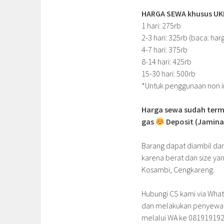
HARGA SEWA khusus UKM 
1 hari: 275rb
2-3 hari: 325rb (baca: har
4-7 hari: 375rb
8-14 hari: 425rb
15-30 hari: 500rb
*Untuk penggunaan non ind
Harga sewa sudah term
gas
Deposit (Jamina
Barang dapat diambil da
karena berat dan size yan
Kosambi, Cengkareng.
Hubungi CS kami via What
dan melakukan penyewaan.
melalui WA ke 081919192