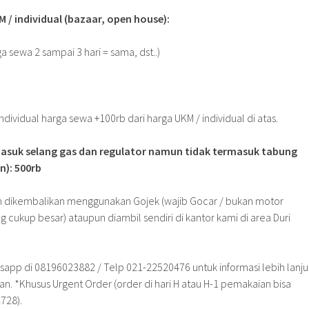
/ individual (bazaar, open house):
ga sewa 2 sampai 3 hari = sama, dst..)
ividual harga sewa +100rb dari harga UKM / individual di atas.
asuk selang gas dan regulator namun tidak termasuk tabung
n): 500rb
n dikembalikan menggunakan Gojek (wajib Gocar / bukan motor
g cukup besar) ataupun diambil sendiri di kantor kami di area Duri
sapp di 08196023882 / Telp 021-22520476 untuk informasi lebih lanju
 *Khusus Urgent Order (order di hari H atau H-1 pemakaian bisa
728).