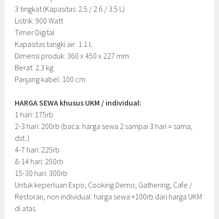
3 tingkat (Kapasitas: 2.5 / 2.6 / 3.5 L)
Listrik: 900 Watt
Timer Digital
Kapasitas tangki air: 1.1 L
Dimensi produk: 360 x 450 x 227 mm
Berat: 2.3 kg
Panjang kabel: 100 cm
HARGA SEWA khusus UKM / individual:
1 hari: 175rb
2-3 hari: 200rb (baca: harga sewa 2 sampai 3 hari = sama,
dst..)
4-7 hari: 225rb
8-14 hari: 250rb
15-30 hari: 300rb
Untuk keperluan Expo, Cooking Demo, Gathering, Cafe /
Restoran, non individual: harga sewa +100rb dari harga UKM
di atas.