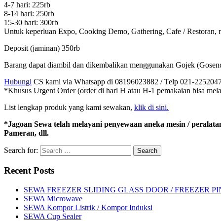
4-7 hari: 225rb
8-14 hari: 250rb
15-30 hari: 300rb
Untuk keperluan Expo, Cooking Demo, Gathering, Cafe / Restoran, n
Deposit (jaminan) 350rb
Barang dapat diambil dan dikembalikan menggunakan Gojek (Gosend) 
Hubungi
CS kami via Whatsapp di 08196023882 / Telp 021-22520476
*Khusus Urgent Order (order di hari H atau H-1 pemakaian bisa me
List lengkap produk yang kami sewakan,
klik di sini.
*Jagoan Sewa telah melayani penyewaan aneka mesin / peralata
Pameran, dll.
Search for:
Recent Posts
SEWA FREEZER SLIDING GLASS DOOR / FREEZER P
SEWA Microwave
SEWA Kompor Listrik / Kompor Induksi
SEWA Cup Sealer