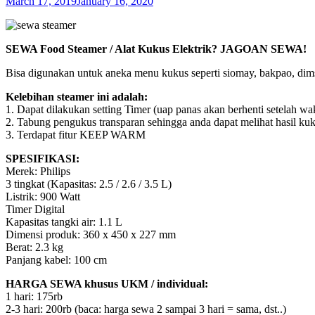
March 17, 2019
January 16, 2020
SEWA Food Steamer
/ Alat Kukus Elektrik? JAGOAN SEWA!
Bisa digunakan untuk aneka menu kukus seperti siomay, bakpao, dim
Kelebihan steamer ini adalah:
1. Dapat dilakukan setting Timer (uap panas akan berhenti setelah wa
2. Tabung pengukus transparan sehingga anda dapat melihat hasil kuk
3. Terdapat fitur KEEP WARM
SPESIFIKASI:
Merek: Philips
3 tingkat (Kapasitas: 2.5 / 2.6 / 3.5 L)
Listrik: 900 Watt
Timer Digital
Kapasitas tangki air: 1.1 L
Dimensi produk: 360 x 450 x 227 mm
Berat: 2.3 kg
Panjang kabel: 100 cm
HARGA SEWA khusus UKM / individual:
1 hari: 175rb
2-3 hari: 200rb (baca: harga sewa 2 sampai 3 hari = sama, dst..)