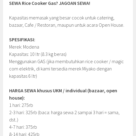
SEWA Rice Cooker Gas? JAGOAN SEWA!
Kapasitas memasak yang besar cocok untuk catering,
bazaar, Cafe / Restoran, maupun untuk acara Open House.
SPESIFIKASI:
Merek: Modena
Kapasitas: 10 ltr (8.3 kg beras)
Menggunakan GAS (jika membutuhkan rice cooker / magic
com elektrik, di kami tersedia merek Miyako dengan
kapasitas 6 ltr)
HARGA SEWA khusus UKM / individual (bazaar, open
house):
1 hari: 275rb
2-3 hari: 325rb (baca: harga sewa 2 sampai 3 hari = sama,
dst..)
4-7 hari: 375rb
8-14 hari: 425rb