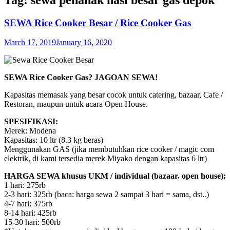
SEWA Rice Cooker Besar / Rice Cooker Gas
March 17, 2019
January 16, 2020
SEWA Rice Cooker Gas? JAGOAN SEWA!
Kapasitas memasak yang besar cocok untuk catering, bazaar, Cafe /
Restoran, maupun untuk acara Open House.
SPESIFIKASI:
Merek: Modena
Kapasitas: 10 ltr (8.3 kg beras)
Menggunakan GAS (jika membutuhkan rice cooker / magic com
elektrik, di kami tersedia merek Miyako dengan kapasitas 6 ltr)
HARGA SEWA khusus UKM / individual (bazaar, open house):
1 hari: 275rb
2-3 hari: 325rb (baca: harga sewa 2 sampai 3 hari = sama, dst..)
4-7 hari: 375rb
8-14 hari: 425rb
15-30 hari: 500rb