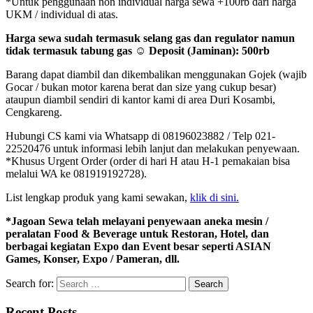
*Untuk penggunaan non individual harga sewa +100rb dari harga
UKM / individual di atas.
Harga sewa sudah termasuk selang gas dan regulator namun
tidak termasuk tabung gas ☺ Deposit (Jaminan): 500rb
Barang dapat diambil dan dikembalikan menggunakan Gojek (wajib
Gocar / bukan motor karena berat dan size yang cukup besar)
ataupun diambil sendiri di kantor kami di area Duri Kosambi,
Cengkareng.
Hubungi CS kami via Whatsapp di 08196023882 / Telp 021-
22520476 untuk informasi lebih lanjut dan melakukan penyewaan.
*Khusus Urgent Order (order di hari H atau H-1 pemakaian bisa
melalui WA ke 081919192728).
List lengkap produk yang kami sewakan,
klik di sini.
*Jagoan Sewa telah melayani penyewaan aneka mesin /
peralatan Food & Beverage untuk Restoran, Hotel, dan
berbagai kegiatan Expo dan Event besar seperti ASIAN
Games, Konser, Expo / Pameran, dll.
Search for:
Recent Posts