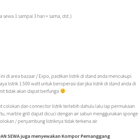
a sewa 1 sampai 3 hari = sama, dst..)
i di area bazaar / Expo, pastikan listrik di stand anda mencukupi.
 listrik 1.500 watt untuk beroperasi dan jika listrik di stand anda di
it tidak akan dapat berfungsi
 colokan dan connector listrik terlebih dahulu lalu lap permukaan
h itu, marble grill dapat dicuci dengan air sabun menggunakan sponge
olokan / penyambung listriknya tidak terkena air.
 JAGOAN SEWA juga menyewakan Kompor Pemanggang