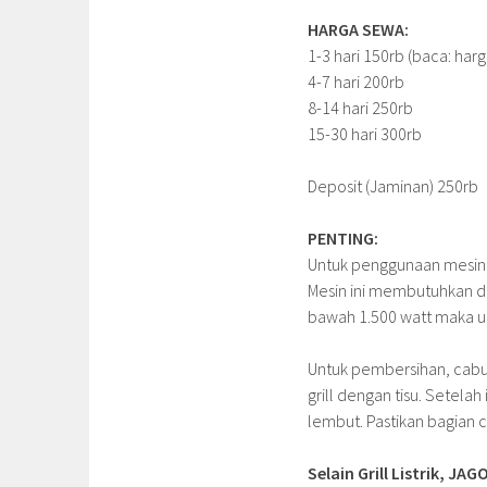
HARGA SEWA:
1-3 hari 150rb (baca: harg
4-7 hari 200rb
8-14 hari 250rb
15-30 hari 300rb
Deposit (Jaminan) 250rb
PENTING:
Untuk penggunaan mesin in
Mesin ini membutuhkan daya
bawah 1.500 watt maka un
Untuk pembersihan, cabut
grill dengan tisu. Setela
lembut. Pastikan bagian c
Selain Grill Listrik,