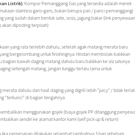
n Listrik)
. Kompor Pemanggang Gas yang tersedia adalah merek
mukaan stainless garis-garis, bukan berupa pan / panci pemanggang)
 yang sudah dalam bentuk sate, sosis, jagung bakar (link penyewaa
kan diposting terpisah)
mukaan yang rata terlebih dahulu, setelah agak matang merata baru
yang bergelombang untuk finishingnya. Hindari membolak-balikkan
gu bagian bawah daging matang dahulu baru balikkan ke sisi satunya
 daging setengah matang, jangan tunggu terlalu lama untuk
 merata dahulu dan hasil daging yang digrill lebih “juicy” / tidak terlal
ng “terkunci” di bagian tengahnya.
dikembalikan menggunakan gojek (biaya gojek PP ditanggung penyewa
mbalikan sendiri ke alamat kantor kami (self pick up & return)
a jika pemesanan dilakukan selambat-lambatnya 3 hari sebelum