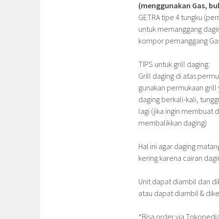
(menggunakan Gas, buka
GETRA tipe 4 tungku (per
untuk memanggang daging
kompor pemanggang Gas a
TIPS untuk grill daging:
Grill daging di atas per
gunakan permukaan grill 
daging berkali-kali, tung
lagi (jika ingin membuat
membalikkan daging)
Hal ini agar daging matang
kering karena cairan dagi
Unit dapat diambil dan 
atau dapat diambil & dike
*Bisa order via Tokopedi