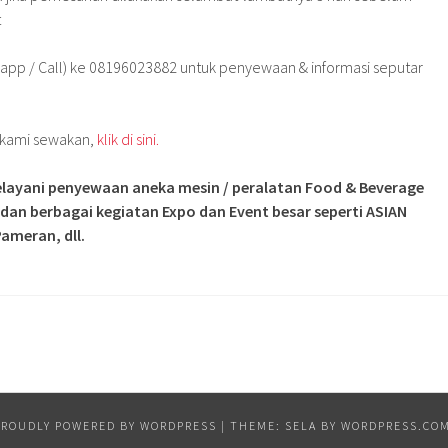
t
app / Call) ke 08196023882 untuk penyewaan & informasi seputar
g kami sewakan,
klik di sini.
layani penyewaan aneka mesin / peralatan Food & Beverage
 dan berbagai kegiatan Expo dan Event besar seperti ASIAN
ameran, dll.
PROUDLY POWERED BY WORDPRESS
|
THEME: SELA BY
WORDPRESS.CO