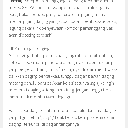
Listrik)
. Kompor Pemanggang Gas yang tersedia adalah
merek GETRA tipe 4 tungku (permukaan stainless garis-
garis, bukan berupa pan / panci pemanggang) untuk
memanggang daging yang sudah dalam bentuk sate, sosis,
jagung bakar (link penyewaan kompor pemanggang Gas
akan diposting terpisah)
TIPS untuk grill daging:
Grill daging di atas permukaan yang rata terlebih dahulu,
setelah agak matang merata baru gunakan permukaan grill
yang bergelombang untuk finishingnya. Hindari membolak-
balikkan daging berkali-kali, tunggu bagian bawah daging
matang dahulu baru balikkan ke sisi satunya lagi (jika ingin
membuat daging setengah matang, jangan tunggu terlalu
lama untuk membalikkan daging)
Hal ini agar daging matang merata dahulu dan hasil daging
yang digrill lebih “juicy” / tidak terlalu kering karena cairan
daging “terkunci” di bagian tengahnya.