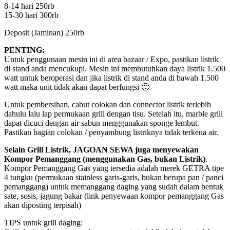
8-14 hari 250rb
15-30 hari 300rb
Deposit (Jaminan) 250rb
PENTING:
Untuk penggunaan mesin ini di area bazaar / Expo, pastikan listrik
di stand anda mencukupi. Mesin ini membutuhkan daya listrik 1.500
watt untuk beroperasi dan jika listrik di stand anda di bawah 1.500
watt maka unit tidak akan dapat berfungsi 🙂
Untuk pembersihan, cabut colokan dan connector listrik terlebih
dahulu lalu lap permukaan grill dengan tisu. Setelah itu, marble grill
dapat dicuci dengan air sabun menggunakan sponge lembut.
Pastikan bagian colokan / penyambung listriknya tidak terkena air.
Selain Grill Listrik, JAGOAN SEWA juga menyewakan
Kompor Pemanggang (menggunakan Gas, bukan Listrik)
.
Kompor Pemanggang Gas yang tersedia adalah merek GETRA tipe
4 tungku (permukaan stainless garis-garis, bukan berupa pan / panci
pemanggang) untuk memanggang daging yang sudah dalam bentuk
sate, sosis, jagung bakar (link penyewaan kompor pemanggang Gas
akan diposting terpisah)
TIPS untuk grill daging: