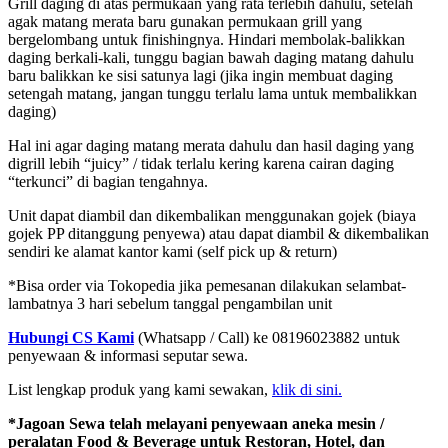
Grill daging di atas permukaan yang rata terlebih dahulu, setelah
agak matang merata baru gunakan permukaan grill yang
bergelombang untuk finishingnya. Hindari membolak-balikkan
daging berkali-kali, tunggu bagian bawah daging matang dahulu
baru balikkan ke sisi satunya lagi (jika ingin membuat daging
setengah matang, jangan tunggu terlalu lama untuk membalikkan
daging)
Hal ini agar daging matang merata dahulu dan hasil daging yang
digrill lebih “juicy” / tidak terlalu kering karena cairan daging
“terkunci” di bagian tengahnya.
Unit dapat diambil dan dikembalikan menggunakan gojek (biaya
gojek PP ditanggung penyewa) atau dapat diambil & dikembalikan
sendiri ke alamat kantor kami (self pick up & return)
*Bisa order via Tokopedia jika pemesanan dilakukan selambat-
lambatnya 3 hari sebelum tanggal pengambilan unit
Hubungi CS Kami
(Whatsapp / Call) ke 08196023882 untuk
penyewaan & informasi seputar sewa.
List lengkap produk yang kami sewakan,
klik di sini.
*Jagoan Sewa telah melayani penyewaan aneka mesin /
peralatan Food & Beverage untuk Restoran, Hotel, dan