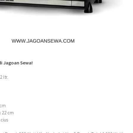
 di Jagoan Sewa!
 ltr.
9cm
x 22 cm
lcius