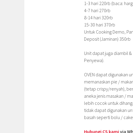
1-3 hari 220rb (baca: harg
4-7 hari 270rb
8-14 hari 320rb
15-30 hari 370rb
Untuk Cooking Demo, Pam
Deposit (Jaminan) 350rb
Unit dapat juga diambil 
Penyewa).
OVEN dapat digunakan un
memanaskan pie / makan
(tetap crispy/renyah), 
aneka jenis masakan / m
lebih cocok untuk dihan
tidak dapat digunakan u
basah seperti bolu / ca
Hubungi CS kami
via Wh