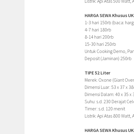
Listrik: Api Atas 500 Watt
HARGA SEWA Khusus UKM 
1-3 hari 150rb (baca: harg
4-7 hari 180rb
8-14 hari 200rb
15-30 hari 250rb
Untuk Cooking Demo, Pam
Deposit (Jaminan) 250rb
TIPE 52 Liter
Merek: Oxone (Giant Ove
Dimensi Luar: 53 x 37 x 3
Dimensi Dalam: 40 x 35 x
Suhu: s.d. 230 Derajat Cel
Timer: s.d. 120 menit
Listrik: Api Atas 800 Watt
HARGA SEWA Khusus UKM