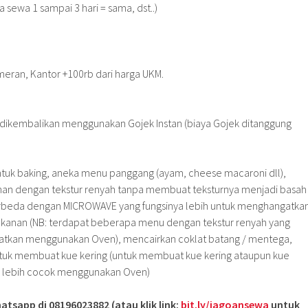
a sewa 1 sampai 3 hari = sama, dst..)
eran, Kantor +100rb dari harga UKM.
& dikembalikan menggunakan Gojek Instan (biaya Gojek ditanggung
tuk baking, aneka menu panggang (ayam, cheese macaroni dll),
an dengan tekstur renyah tanpa membuat teksturnya menjadi basah
berbeda dengan MICROWAVE yang fungsinya lebih untuk menghangatka
akanan (NB: terdapat beberapa menu dengan tekstur renyah yang
gatkan menggunakan Oven), mencairkan coklat batang / mentega,
ntuk membuat kue kering (untuk membuat kue kering ataupun kue
ke lebih cocok menggunakan Oven)
atsapp di 08196023882 (atau klik link:
bit.ly/jagoansewa
untuk