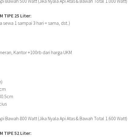
, Api Bawah 500 Watt (Jika Nyala Api Atas & Bawah Total 1.000 Watt)
TIPE 25 Liter:
a sewa 1 sampai 3 hari = sama, dst..)
eran, Kantor +100rb dari harga UKM
n)
8cm
 30.5cm
cius
, Api Bawah 800 Watt (Jika Nyala Api Atas & Bawah Total 1.600 Watt)
 TIPE 52 Liter: