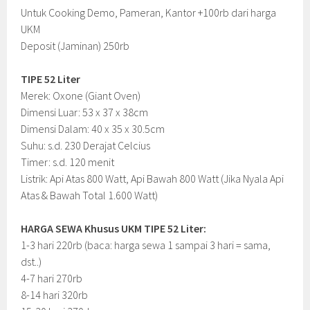
Untuk Cooking Demo, Pameran, Kantor +100rb dari harga
UKM
Deposit (Jaminan) 250rb
TIPE 52 Liter
Merek: Oxone (Giant Oven)
Dimensi Luar: 53 x 37 x 38cm
Dimensi Dalam: 40 x 35 x 30.5cm
Suhu: s.d. 230 Derajat Celcius
Timer: s.d. 120 menit
Listrik: Api Atas 800 Watt, Api Bawah 800 Watt (Jika Nyala Api
Atas & Bawah Total 1.600 Watt)
HARGA SEWA Khusus UKM TIPE 52 Liter:
1-3 hari 220rb (baca: harga sewa 1 sampai 3 hari = sama,
dst..)
4-7 hari 270rb
8-14 hari 320rb