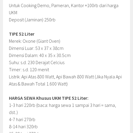
Untuk Cooking Demo, Pameran, Kantor +100rb dari harga
UKM
Deposit (Jaminan) 250rb
TIPE 52 Liter
Merek: Oxone (Giant Oven)
Dimensi Luar: 53 x 37 x 38cm
Dimensi Dalam: 40 x 35 x 30.5cm
Suhu: s.d. 230 Derajat Celcius
Timer: s.d. 120 menit
Listrik: Api Atas 800 Watt, Api Bawah 800 Watt (Jika Nyala Api
Atas & Bawah Total 1.600 Watt)
HARGA SEWA Khusus UKM TIPE 52 Liter:
1-3 hari 220rb (baca: harga sewa 1 sampai 3 hari = sama,
dst..)
4-7 hari 270rb
8-14 hari 320rb