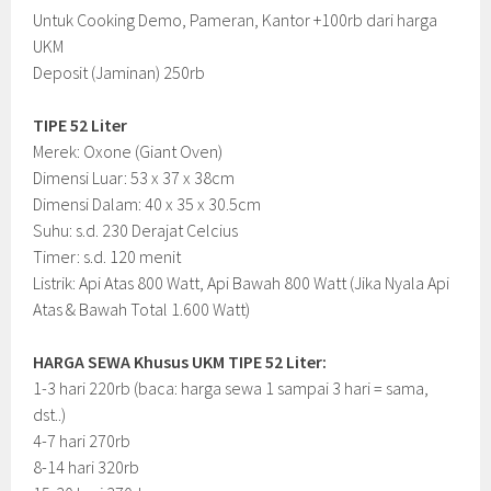
Untuk Cooking Demo, Pameran, Kantor +100rb dari harga
UKM
Deposit (Jaminan) 250rb
TIPE 52 Liter
Merek: Oxone (Giant Oven)
Dimensi Luar: 53 x 37 x 38cm
Dimensi Dalam: 40 x 35 x 30.5cm
Suhu: s.d. 230 Derajat Celcius
Timer: s.d. 120 menit
Listrik: Api Atas 800 Watt, Api Bawah 800 Watt (Jika Nyala Api
Atas & Bawah Total 1.600 Watt)
HARGA SEWA Khusus UKM TIPE 52 Liter:
1-3 hari 220rb (baca: harga sewa 1 sampai 3 hari = sama,
dst..)
4-7 hari 270rb
8-14 hari 320rb