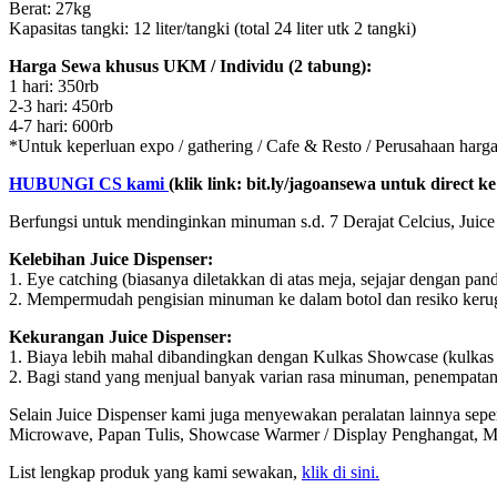
Berat: 27kg
Kapasitas tangki: 12 liter/tangki (total 24 liter utk 2 tangki)
Harga Sewa khusus UKM / Individu (2 tabung):
1 hari: 350rb
2-3 hari: 450rb
4-7 hari: 600rb
*Untuk keperluan expo / gathering / Cafe & Resto / Perusahaan har
HUBUNGI CS kami
(klik link: bit.ly/jagoansewa untuk direct 
Berfungsi untuk mendinginkan minuman s.d. 7 Derajat Celcius, Juice
Kelebihan Juice Dispenser:
1. Eye catching (biasanya diletakkan di atas meja, sejajar dengan pa
2. Mempermudah pengisian minuman ke dalam botol dan resiko kerugian
Kekurangan Juice Dispenser:
1. Biaya lebih mahal dibandingkan dengan Kulkas Showcase (kulkas 
2. Bagi stand yang menjual banyak varian rasa minuman, penempatan
Selain Juice Dispenser kami juga menyewakan peralatan lainnya sep
Microwave, Papan Tulis, Showcase Warmer / Display Penghangat, Mesi
List lengkap produk yang kami sewakan,
klik di sini.