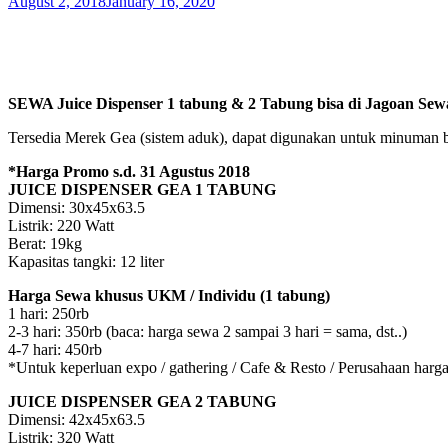
August 2, 2018
January 16, 2020
SEWA Juice Dispenser 1 tabung & 2 Tabung bisa di Jagoan Sew
Tersedia Merek Gea (sistem aduk), dapat digunakan untuk minuman 
*Harga Promo s.d. 31 Agustus 2018
JUICE DISPENSER GEA 1 TABUNG
Dimensi: 30x45x63.5
Listrik: 220 Watt
Berat: 19kg
Kapasitas tangki: 12 liter
Harga Sewa khusus UKM / Individu (1 tabung)
1 hari: 250rb
2-3 hari: 350rb (baca: harga sewa 2 sampai 3 hari = sama, dst..)
4-7 hari: 450rb
*Untuk keperluan expo / gathering / Cafe & Resto / Perusahaan har
JUICE DISPENSER GEA 2 TABUNG
Dimensi: 42x45x63.5
Listrik: 320 Watt