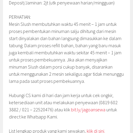
Deposit/Jaminan: 2jt (utk penyewaan harian/mingguan)
PERHATIAN:
Mesin Slush membutuhkan waktu 45 menit – 1 jam untuk
proses pembentukan minuman salju dihitung dari mesin
start dinyalakan dan bahan langsung dimasukkan ke dalam
tabung. Dalam proses refill bahan, bahan yang baru masuk
juga kembali membutuhkan waktu sekitar 45 menit – 1 jam
untuk proses pembekuannya. Jika akan menyajikan
minuman Slush dalam porsi cukup banyak, disarankan
untuk menggunakan 2 mesin sekaligus agar tidak menunggu
lama pada saat proses pembekuannya.
Hubungi CS kami di hari dan jam kerja untuk cek ongkir,
ketersediaan unit atau melakukan penyewaan (0819 602
3882 / 021 – 22520476) atau klik
bit.ly/jagoansewa
untuk
direct ke Whatsapp Kami.
List lengkap produk yang kami sewakan,
klik di sini.