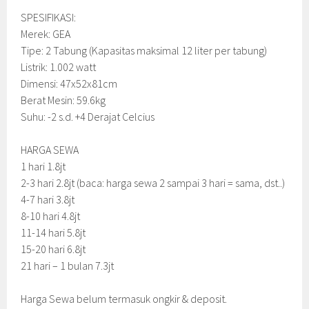
SPESIFIKASI:
Merek: GEA
Tipe: 2 Tabung (Kapasitas maksimal 12 liter per tabung)
Listrik: 1.002 watt
Dimensi: 47x52x81cm
Berat Mesin: 59.6kg
Suhu: -2 s.d. +4 Derajat Celcius
HARGA SEWA
1 hari 1.8jt
2-3 hari 2.8jt (baca: harga sewa 2 sampai 3 hari = sama, dst..)
4-7 hari 3.8jt
8-10 hari 4.8jt
11-14 hari 5.8jt
15-20 hari 6.8jt
21 hari – 1 bulan 7.3jt
Harga Sewa belum termasuk ongkir & deposit.