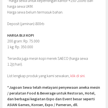
*Harga sewa untuk kepentingan kantor +150-200rb dari
harga sewa UKM.
Harga sewa belum termasuk bahan.
Deposit (jaminan) 800rb
HARGA BIJI KOPI
200 gram: Rp. 75.000
1 kg: Rp. 350.000
Tersedia juga mesin kopi merek SAECO (harga sewa
1.2jt/hari).
List lengkap produk yang kami sewakan,
klik di sini.
*Jagoan Sewa telah melayani penyewaan aneka mesin
/ peralatan Food & Beverage untuk Restoran, Hotel,
dan berbagai kegiatan Expo dan Event besar seperti
ASIAN Games, Konser, Expo / Pameran, dll.