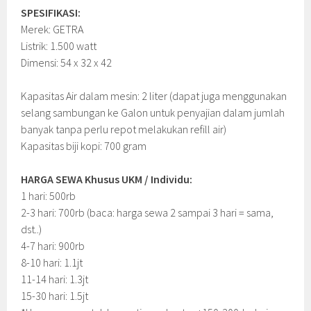
SPESIFIKASI:
Merek: GETRA
Listrik: 1.500 watt
Dimensi: 54 x 32 x 42
Kapasitas Air dalam mesin: 2 liter (dapat juga menggunakan
selang sambungan ke Galon untuk penyajian dalam jumlah
banyak tanpa perlu repot melakukan refill air)
Kapasitas biji kopi: 700 gram
HARGA SEWA Khusus UKM / Individu:
1 hari: 500rb
2-3 hari: 700rb (baca: harga sewa 2 sampai 3 hari = sama,
dst..)
4-7 hari: 900rb
8-10 hari: 1.1jt
11-14 hari: 1.3jt
15-30 hari: 1.5jt