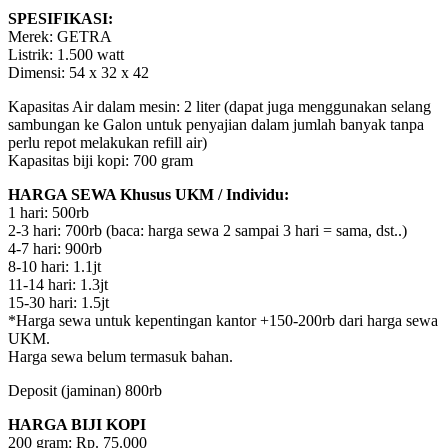
SPESIFIKASI:
Merek: GETRA
Listrik: 1.500 watt
Dimensi: 54 x 32 x 42
Kapasitas Air dalam mesin: 2 liter (dapat juga menggunakan selang
sambungan ke Galon untuk penyajian dalam jumlah banyak tanpa
perlu repot melakukan refill air)
Kapasitas biji kopi: 700 gram
HARGA SEWA Khusus UKM / Individu:
1 hari: 500rb
2-3 hari: 700rb (baca: harga sewa 2 sampai 3 hari = sama, dst..)
4-7 hari: 900rb
8-10 hari: 1.1jt
11-14 hari: 1.3jt
15-30 hari: 1.5jt
*Harga sewa untuk kepentingan kantor +150-200rb dari harga sewa
UKM.
Harga sewa belum termasuk bahan.
Deposit (jaminan) 800rb
HARGA BIJI KOPI
200 gram: Rp. 75.000