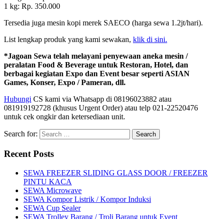
1 kg: Rp. 350.000
Tersedia juga mesin kopi merek SAECO (harga sewa 1.2jt/hari).
List lengkap produk yang kami sewakan,
klik di sini.
*Jagoan Sewa telah melayani penyewaan aneka mesin /
peralatan Food & Beverage untuk Restoran, Hotel, dan
berbagai kegiatan Expo dan Event besar seperti ASIAN
Games, Konser, Expo / Pameran, dll.
Hubungi
CS kami via Whatsapp di 08196023882 atau
081919192728 (khusus Urgent Order) atau telp 021-22520476
untuk cek ongkir dan ketersediaan unit.
Search for:
Recent Posts
SEWA FREEZER SLIDING GLASS DOOR / FREEZER
PINTU KACA
SEWA Microwave
SEWA Kompor Listrik / Kompor Induksi
SEWA Cup Sealer
SEWA Trolley Barang / Troli Barang untuk Event