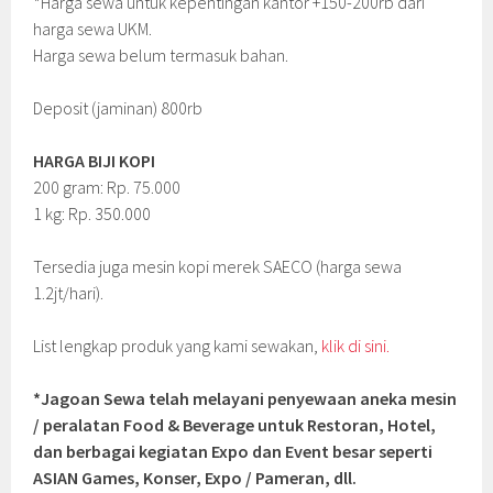
*Harga sewa untuk kepentingan kantor +150-200rb dari
harga sewa UKM.
Harga sewa belum termasuk bahan.
Deposit (jaminan) 800rb
HARGA BIJI KOPI
200 gram: Rp. 75.000
1 kg: Rp. 350.000
Tersedia juga mesin kopi merek SAECO (harga sewa
1.2jt/hari).
List lengkap produk yang kami sewakan,
klik di sini.
*Jagoan Sewa telah melayani penyewaan aneka mesin
/ peralatan Food & Beverage untuk Restoran, Hotel,
dan berbagai kegiatan Expo dan Event besar seperti
ASIAN Games, Konser, Expo / Pameran, dll.