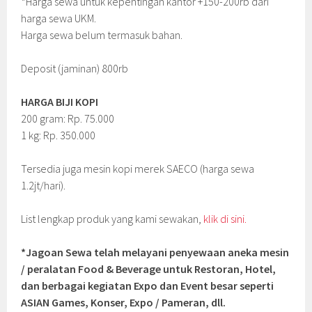
*Harga sewa untuk kepentingan kantor +150-200rb dari
harga sewa UKM.
Harga sewa belum termasuk bahan.
Deposit (jaminan) 800rb
HARGA BIJI KOPI
200 gram: Rp. 75.000
1 kg: Rp. 350.000
Tersedia juga mesin kopi merek SAECO (harga sewa
1.2jt/hari).
List lengkap produk yang kami sewakan,
klik di sini.
*Jagoan Sewa telah melayani penyewaan aneka mesin
/ peralatan Food & Beverage untuk Restoran, Hotel,
dan berbagai kegiatan Expo dan Event besar seperti
ASIAN Games, Konser, Expo / Pameran, dll.