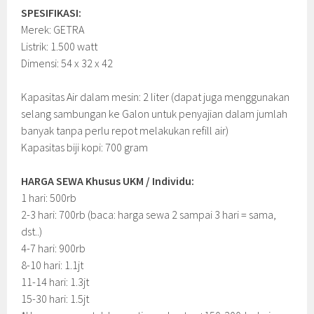
SPESIFIKASI:
Merek: GETRA
Listrik: 1.500 watt
Dimensi: 54 x 32 x 42
Kapasitas Air dalam mesin: 2 liter (dapat juga menggunakan
selang sambungan ke Galon untuk penyajian dalam jumlah
banyak tanpa perlu repot melakukan refill air)
Kapasitas biji kopi: 700 gram
HARGA SEWA Khusus UKM / Individu:
1 hari: 500rb
2-3 hari: 700rb (baca: harga sewa 2 sampai 3 hari = sama,
dst..)
4-7 hari: 900rb
8-10 hari: 1.1jt
11-14 hari: 1.3jt
15-30 hari: 1.5jt