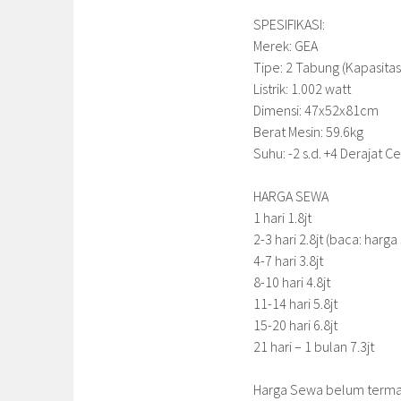
SPESIFIKASI:
Merek: GEA
Tipe: 2 Tabung (Kapasitas
Listrik: 1.002 watt
Dimensi: 47x52x81cm
Berat Mesin: 59.6kg
Suhu: -2 s.d. +4 Derajat Ce
HARGA SEWA
1 hari 1.8jt
2-3 hari 2.8jt (baca: harga
4-7 hari 3.8jt
8-10 hari 4.8jt
11-14 hari 5.8jt
15-20 hari 6.8jt
21 hari – 1 bulan 7.3jt
Harga Sewa belum termas