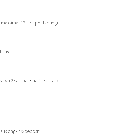
 maksimal 12 liter per tabung)
lcius
 sewa 2 sampai 3 hari = sama, dst..)
uk ongkir & deposit.