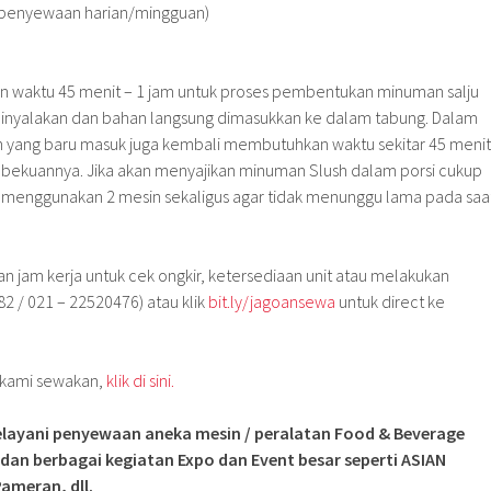
k penyewaan harian/mingguan)
 waktu 45 menit – 1 jam untuk proses pembentukan minuman salju
t dinyalakan dan bahan langsung dimasukkan ke dalam tabung. Dalam
an yang baru masuk juga kembali membutuhkan waktu sekitar 45 menit
mbekuannya. Jika akan menyajikan minuman Slush dalam porsi cukup
k menggunakan 2 mesin sekaligus agar tidak menunggu lama pada saa
an jam kerja untuk cek ongkir, ketersediaan unit atau melakukan
 / 021 – 22520476) atau klik
bit.ly/jagoansewa
untuk direct ke
g kami sewakan,
klik di sini.
layani penyewaan aneka mesin / peralatan Food & Beverage
 dan berbagai kegiatan Expo dan Event besar seperti ASIAN
ameran, dll.