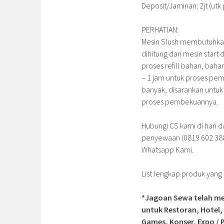
Deposit/Jaminan: 2jt (ut
PERHATIAN:
Mesin Slush membutuhkan
dihitung dari mesin star
proses refill bahan, bah
– 1 jam untuk proses pe
banyak, disarankan untu
proses pembekuannya.
Hubungi CS kami di hari d
penyewaan (0819 602 3882
Whatsapp Kami.
List lengkap produk yan
*Jagoan Sewa telah me
untuk Restoran, Hotel,
Games, Konser, Expo / P