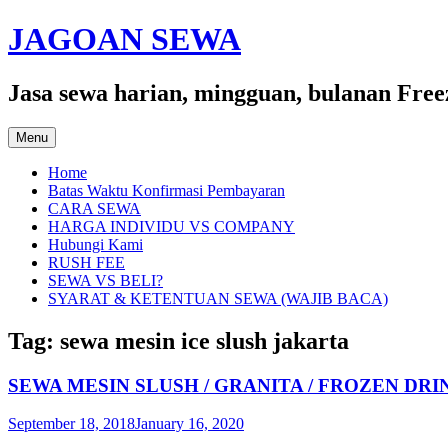
Skip
JAGOAN SEWA
to
content
Jasa sewa harian, mingguan, bulanan Free
Menu
Home
Batas Waktu Konfirmasi Pembayaran
CARA SEWA
HARGA INDIVIDU VS COMPANY
Hubungi Kami
RUSH FEE
SEWA VS BELI?
SYARAT & KETENTUAN SEWA (WAJIB BACA)
Tag:
sewa mesin ice slush jakarta
SEWA MESIN SLUSH / GRANITA / FROZEN DR
September 18, 2018
January 16, 2020