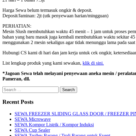
Harga Sewa belum termasuk ongkir & deposit.
Deposit/Jaminan: 2jt (utk penyewaan harian/mingguan)
PERHATIAN:
Mesin Slush membutuhkan waktu 45 menit – 1 jam untuk proses pembe
bahan yang baru masuk juga kembali membutuhkan waktu sekitar 45 
menggunakan 2 mesin sekaligus agar tidak menunggu lama pada saa
Hubungi CS kami di hari dan jam kerja untuk cek ongkir, ketersedia
List lengkap produk yang kami sewakan,
klik di sini.
*Jagoan Sewa telah melayani penyewaan aneka mesin / peralata
Pameran, dll.
Search
for:
Recent Posts
SEWA FREEZER SLIDING GLASS DOOR / FREEZER P
SEWA Microwave
SEWA Kompor Listrik / Kompor Induksi
SEWA Cup Sealer
SEWA Trolley Barang / Troli Barang untuk Event