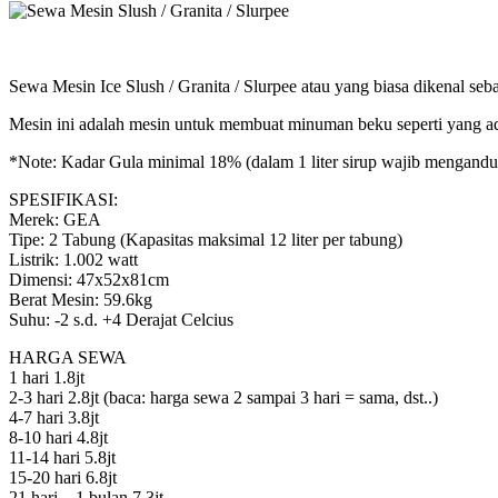
Sewa Mesin Ice Slush / Granita / Slurpee atau yang biasa dikenal se
Mesin ini adalah mesin untuk membuat minuman beku seperti yang a
*Note: Kadar Gula minimal 18% (dalam 1 liter sirup wajib mengandu
SPESIFIKASI:
Merek: GEA
Tipe: 2 Tabung (Kapasitas maksimal 12 liter per tabung)
Listrik: 1.002 watt
Dimensi: 47x52x81cm
Berat Mesin: 59.6kg
Suhu: -2 s.d. +4 Derajat Celcius
HARGA SEWA
1 hari 1.8jt
2-3 hari 2.8jt (baca: harga sewa 2 sampai 3 hari = sama, dst..)
4-7 hari 3.8jt
8-10 hari 4.8jt
11-14 hari 5.8jt
15-20 hari 6.8jt
21 hari – 1 bulan 7.3jt