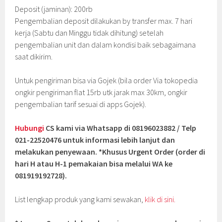
Deposit (jaminan): 200rb
Pengembalian deposit dilakukan by transfer max. 7 hari
kerja (Sabtu dan Minggu tidak dihitung) setelah
pengembalian unit dan dalam kondisi baik sebagaimana
saat dikirim.
Untuk pengiriman bisa via Gojek (bila order Via tokopedia
ongkir pengiriman flat 15rb utk jarak max 30km, ongkir
pengembalian tarif sesuai di apps Gojek).
Hubungi
CS kami via Whatsapp di 08196023882 / Telp
021-22520476 untuk informasi lebih lanjut dan
melakukan penyewaan. *Khusus Urgent Order (order di
hari H atau H-1 pemakaian bisa melalui WA ke
081919192728).
List lengkap produk yang kami sewakan,
klik di sini.