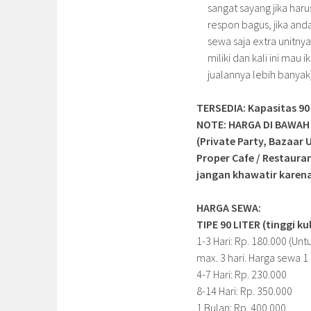
sangat sayang jika haru
respon bagus, jika an
sewa saja extra unitny
miliki dan kali ini mau
jualannya lebih banyak
TERSEDIA: Kapasitas 90 lit
NOTE: HARGA DI BAWAH 
(Private Party, Bazaar
Proper Cafe / Restaur
jangan khawatir karena
HARGA SEWA:
TIPE 90 LITER (tinggi k
1-3 Hari: Rp. 180.000 (Un
max. 3 hari. Harga sewa 1
4-7 Hari: Rp. 230.000
8-14 Hari: Rp. 350.000
1 Bulan: Rp. 400.000