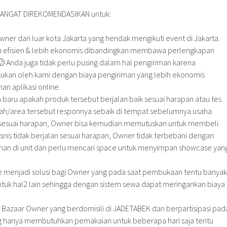
SANGAT DIREKOMENDASIKAN untuk:
ner dari luar kota Jakarta yang hendak mengikuti event di Jakarta.
h efisien & lebih ekonomis dibandingkan membawa perlengkapan
 🙂 Anda juga tidak perlu pusing dalam hal pengiriman karena
kukan oleh kami dengan biaya pengiriman yang lebih ekonomis
an aplikasi online.
 baru apakah produk tersebut berjalan baik sesuai harapan atau tes
ah/area tersebut responnya sebaik di tempat sebelumnya usaha
an sesuai harapan, Owner bisa kemudian memutuskan untuk membeli
 bisnis tidak berjalan sesuai harapan, Owner tidak terbebani dengan
tahan di unit dan perlu mencari space untuk menyimpan showcase yan
 menjadi solusi bagi Owner yang pada saat pembukaan tentu banyak
tuk hal2 lain sehingga dengan sistem sewa dapat meringankan biaya
 Bazaar Owner yang berdomisili di JADETABEK dan berpartisipasi pad
g hanya membutuhkan pemakaian untuk beberapa hari saja tentu