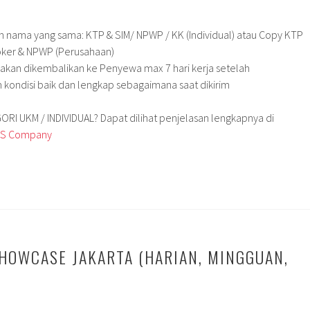
an nama yang sama: KTP & SIM/ NPWP / KK (Individual) atau Copy KTP
ker & NPWP (Perusahaan)
n akan dikembalikan ke Penyewa max 7 hari kerja setelah
kondisi baik dan lengkap sebagaimana saat dikirim
I UKM / INDIVIDUAL? Dapat dilihat penjelasan lengkapnya di
 VS Company
HOWCASE JAKARTA (HARIAN, MINGGUAN,