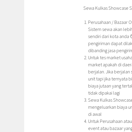
Sewa Kulkas Showcase 
Perusahaan / Bazaar Ow
Sistem sewa akan lebi
sendiri dari kota anda
pengiriman dapat dila
dibanding jasa pengirim
Untuk tes market usaha
market apakah di daer
berjalan. Jika berjal
unit tapi jika ternyata
biaya jutaan yang ter
tidak dipakai lagi
Sewa Kulkas Showcase
mengeluarkan biaya un
di awal
Untuk Perusahaan atau
event atau bazaar yan