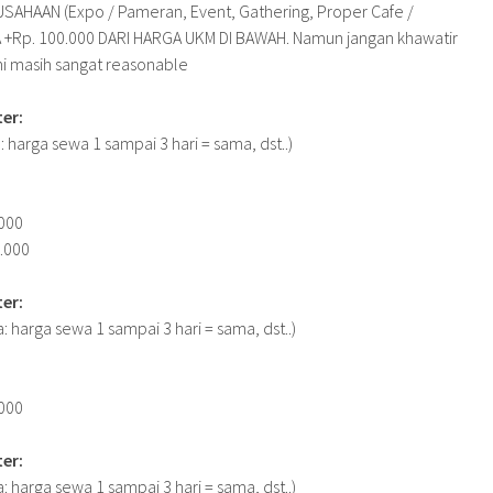
SAHAAN (Expo / Pameran, Event, Gathering, Proper Cafe /
 +Rp. 100.000 DARI HARGA UKM DI BAWAH. Namun jangan khawatir
i masih sangat reasonable
er:
: harga sewa 1 sampai 3 hari = sama, dst..)
.000
.000
er:
a: harga sewa 1 sampai 3 hari = sama, dst..)
.000
er:
a: harga sewa 1 sampai 3 hari = sama, dst..)