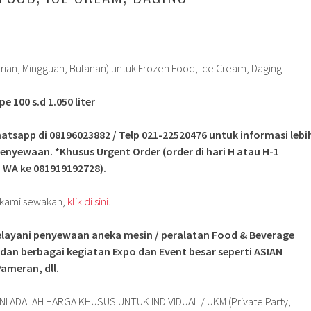
rian, Mingguan, Bulanan) untuk Frozen Food, Ice Cream, Daging
 100 s.d 1.050 liter
atsapp di 08196023882 / Telp 021-22520476 untuk informasi lebi
enyewaan. *Khusus Urgent Order (order di hari H atau H-1
 WA ke 081919192728).
g kami sewakan,
klik di sini.
layani penyewaan aneka mesin / peralatan Food & Beverage
 dan berbagai kegiatan Expo dan Event besar seperti ASIAN
ameran, dll.
NI ADALAH HARGA KHUSUS UNTUK INDIVIDUAL / UKM (Private Party,