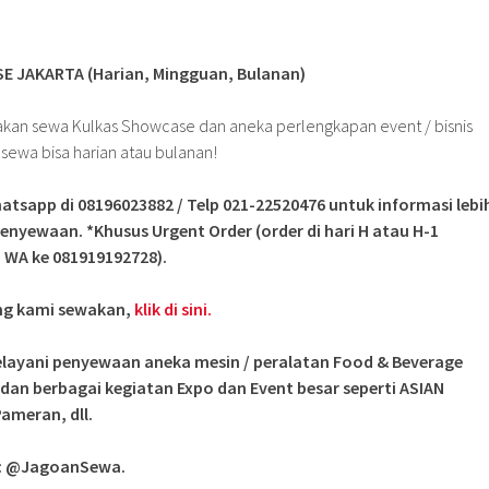
 JAKARTA (Harian, Mingguan, Bulanan)
an sewa Kulkas Showcase dan aneka perlengkapan event / bisnis
a sewa bisa harian atau bulanan!
atsapp di 08196023882 / Telp 021-22520476 untuk informasi lebi
enyewaan. *Khusus Urgent Order (order di hari H atau H-1
 WA ke 081919192728).
ang kami sewakan,
klik di sini.
layani penyewaan aneka mesin / peralatan Food & Beverage
 dan berbagai kegiatan Expo dan Event besar seperti ASIAN
ameran, dll.
i: @JagoanSewa.