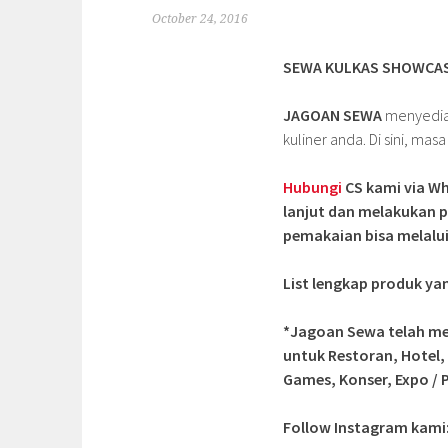
October 24, 2016
SEWA KULKAS SHOWCASE
JAGOAN SEWA
menyediak
kuliner anda. Di sini, mas
Hubungi
CS kami via Wh
lanjut dan melakukan p
pemakaian bisa melalui
List lengkap produk y
*Jagoan Sewa telah me
untuk Restoran, Hotel,
Games, Konser, Expo / P
Follow Instagram kam