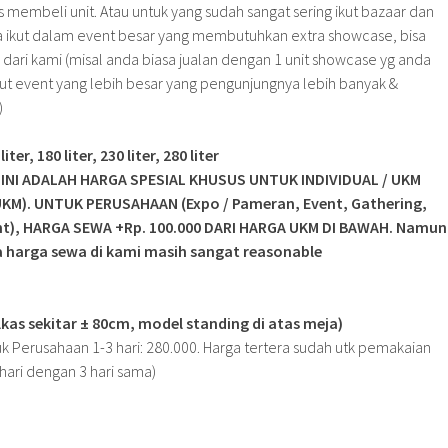
s membeli unit. Atau untuk yang sudah sangat sering ikut bazaar dan
da ikut dalam event besar yang membutuhkan extra showcase, bisa
a dari kami (misal anda biasa jualan dengan 1 unit showcase yg anda
 ikut event yang lebih besar yang pengunjungnya lebih banyak &
)
er, 180 liter, 230 liter, 280 liter
INI ADALAH HARGA SPESIAL KHUSUS UNTUK INDIVIDUAL / UKM
 UKM). UNTUK PERUSAHAAN (Expo / Pameran, Event, Gathering,
ant), HARGA SEWA +Rp. 100.000 DARI HARGA UKM DI BAWAH. Namun
 harga sewa di kami masih sangat reasonable
ulkas sekitar ± 80cm, model standing di atas meja)
tuk Perusahaan 1-3 hari: 280.000. Harga tertera sudah utk pemakaian
 hari dengan 3 hari sama)