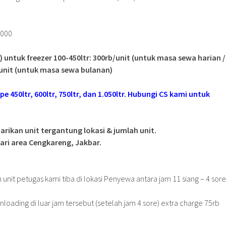
.000
 untuk freezer 100-450ltr: 300rb/unit (untuk masa sewa harian /
unit (untuk masa sewa bulanan)
pe 450ltr, 600ltr, 750ltr, dan 1.050ltr. Hubungi CS kami untuk
arikan unit tergantung lokasi & jumlah unit.
ari area Cengkareng, Jakbar.
 unit petugas kami tiba di lokasi Penyewa antara jam 11 siang – 4 sore
nloading di luar jam tersebut (setelah jam 4 sore) extra charge 75rb