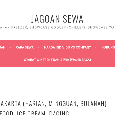
JAGOAN SEWA
ANAN FREEZER, SHOWCASE COOLER (CHILLER), SHOWCASE WARM
RAN
CARA SEWA
HARGA INDIVIDU VS COMPANY
HUBUNGI
SYARAT & KETENTUAN SEWA (WAJIB BACA)
JAKARTA (HARIAN, MINGGUAN, BULANAN)
FOOD, ICE CREAM, DAGING