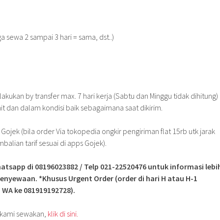
ga sewa 2 sampai 3 hari = sama, dst..)
kukan by transfer max. 7 hari kerja (Sabtu dan Minggu tidak dihitung)
t dan dalam kondisi baik sebagaimana saat dikirim.
 Gojek (bila order Via tokopedia ongkir pengiriman flat 15rb utk jarak
lian tarif sesuai di apps Gojek).
atsapp di 08196023882 / Telp 021-22520476 untuk informasi lebi
enyewaan. *Khusus Urgent Order (order di hari H atau H-1
 WA ke 081919192728).
g kami sewakan,
klik di sini.