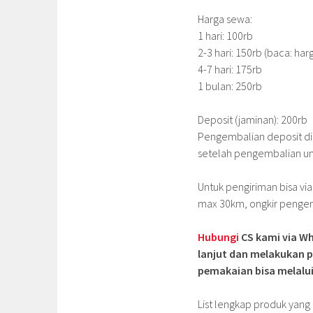
Harga sewa:
1 hari: 100rb
2-3 hari: 150rb (baca: har
4-7 hari: 175rb
1 bulan: 250rb
Deposit (jaminan): 200rb
Pengembalian deposit dila
setelah pengembalian uni
Untuk pengiriman bisa via
max 30km, ongkir pengemba
Hubungi
CS kami via Wh
lanjut dan melakukan p
pemakaian bisa melalui
List lengkap produk yan