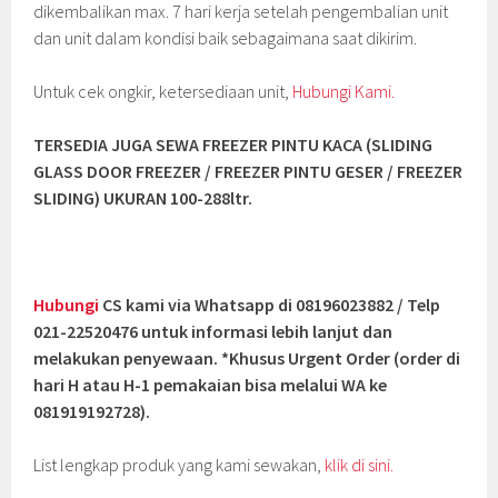
dikembalikan max. 7 hari kerja setelah pengembalian unit
dan unit dalam kondisi baik sebagaimana saat dikirim.
Untuk cek ongkir, ketersediaan unit,
Hubungi Kami.
TERSEDIA JUGA SEWA FREEZER PINTU KACA (SLIDING
GLASS DOOR FREEZER / FREEZER PINTU GESER / FREEZER
SLIDING
) UKURAN 100-288ltr.
Hubungi
CS kami via Whatsapp di 08196023882 / Telp
021-22520476 untuk informasi lebih lanjut dan
melakukan penyewaan. *Khusus Urgent Order (order di
hari H atau H-1 pemakaian bisa melalui WA ke
081919192728).
List lengkap produk yang kami sewakan,
klik di sini.