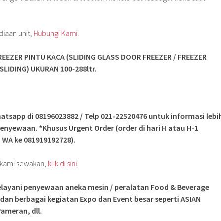
diaan unit,
Hubungi Kami.
EEZER PINTU KACA (SLIDING GLASS DOOR FREEZER / FREEZER
 SLIDING
) UKURAN 100-288ltr.
atsapp di 08196023882 / Telp 021-22520476 untuk informasi lebi
enyewaan. *Khusus Urgent Order (order di hari H atau H-1
 WA ke 081919192728).
g kami sewakan,
klik di sini.
layani penyewaan aneka mesin / peralatan Food & Beverage
 dan berbagai kegiatan Expo dan Event besar seperti ASIAN
ameran, dll.