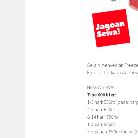
Selain menyedian Freezer
Freezer berkapasitas besar
HARGA SEWA:
Tipe 600 liter:
1-3 hari: 550rb (baca: har
4-7 hari: 650rb
8-14 hari: 750rb
1 bulan: 900rb
3 bulanan: 850rb/bulan (