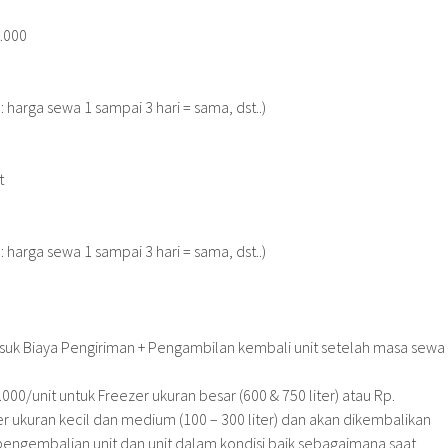
.000
: harga sewa 1 sampai 3 hari = sama, dst..)
t
: harga sewa 1 sampai 3 hari = sama, dst..)
uk Biaya Pengiriman + Pengambilan kembali unit setelah masa sewa
.000/unit untuk Freezer ukuran besar (600 & 750 liter) atau Rp.
er ukuran kecil dan medium (100 – 300 liter) dan akan dikembalikan
h pengembalian unit dan unit dalam kondisi baik sebagaimana saat