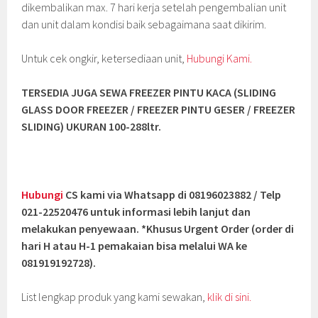
dikembalikan max. 7 hari kerja setelah pengembalian unit
dan unit dalam kondisi baik sebagaimana saat dikirim.
Untuk cek ongkir, ketersediaan unit,
Hubungi Kami.
TERSEDIA JUGA SEWA FREEZER PINTU KACA (SLIDING
GLASS DOOR FREEZER / FREEZER PINTU GESER / FREEZER
SLIDING
) UKURAN 100-288ltr.
Hubungi
CS kami via Whatsapp di 08196023882 / Telp
021-22520476 untuk informasi lebih lanjut dan
melakukan penyewaan. *Khusus Urgent Order (order di
hari H atau H-1 pemakaian bisa melalui WA ke
081919192728).
List lengkap produk yang kami sewakan,
klik di sini.